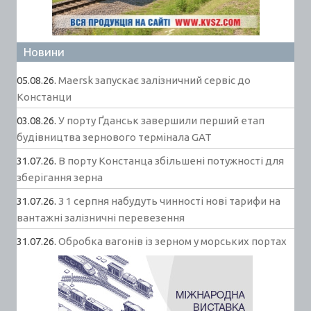
Новини
05.08.26.
Maersk запускає залізничний сервіс до
Констанци
03.08.26.
У порту Ґданськ завершили перший етап
будівництва зернового термінала GAT
31.07.26.
В порту Констанца збільшені потужності для
зберігання зерна
31.07.26.
З 1 серпня набудуть чинності нові тарифи на
вантажні залізничні перевезення
31.07.26.
Обробка вагонів із зерном у морських портах