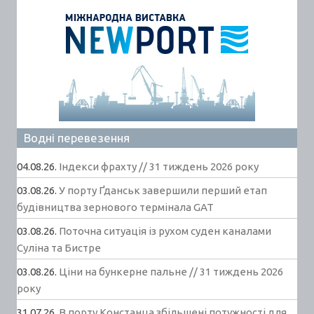
Водні перевезення
04.08.26.
Індекси фрахту // 31 тиждень 2026 року
03.08.26.
У порту Ґданськ завершили перший етап
будівництва зернового термінала GAT
03.08.26.
Поточна ситуація із рухом суден каналами
Суліна та Бистре
03.08.26.
Ціни на бункерне пальне // 31 тиждень 2026
року
31.07.26.
В порту Констанца збільшені потужності для