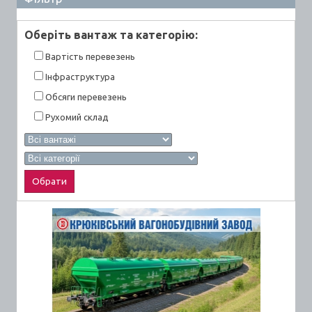
Оберiть вантаж та категорiю:
Вартiсть перевезень
Інфраструктура
Обсяги перевезень
Рухомий склад