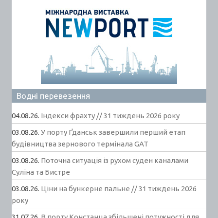
Водні перевезення
04.08.26.
Індекси фрахту // 31 тиждень 2026 року
03.08.26.
У порту Ґданськ завершили перший етап
будівництва зернового термінала GAT
03.08.26.
Поточна ситуація із рухом суден каналами
Суліна та Бистре
03.08.26.
Ціни на бункерне пальне // 31 тиждень 2026
року
31.07.26.
В порту Констанца збільшені потужності для