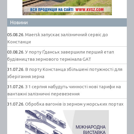
Новини
05.08.26.
Maersk запускає залізничний сервіс до
Констанци
03.08.26.
У порту Ґданськ завершили перший етап
будівництва зернового термінала GAT
31.07.26.
В порту Констанца збільшені потужності для
зберігання зерна
31.07.26.
З 1 серпня набудуть чинності нові тарифи на
вантажні залізничні перевезення
31.07.26.
Обробка вагонів із зерном у морських портах