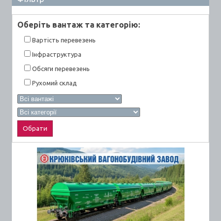
Оберiть вантаж та категорiю:
Вартiсть перевезень
Інфраструктура
Обсяги перевезень
Рухомий склад