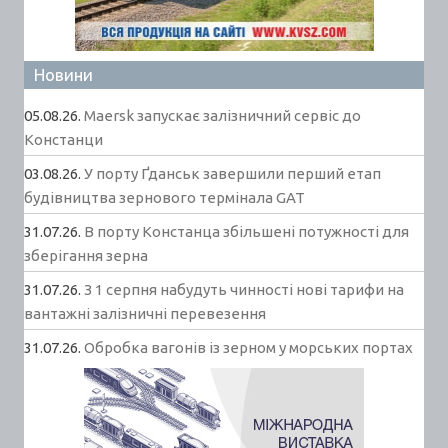
Новини
05.08.26.
Maersk запускає залізничний сервіс до
Констанци
03.08.26.
У порту Ґданськ завершили перший етап
будівництва зернового термінала GAT
31.07.26.
В порту Констанца збільшені потужності для
зберігання зерна
31.07.26.
З 1 серпня набудуть чинності нові тарифи на
вантажні залізничні перевезення
31.07.26.
Обробка вагонів із зерном у морських портах