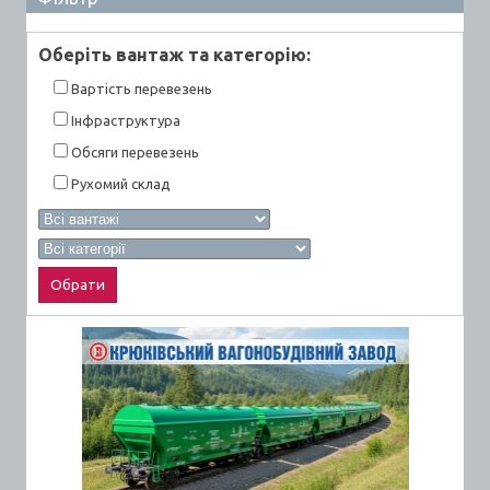
Оберiть вантаж та категорiю:
Вартiсть перевезень
Інфраструктура
Обсяги перевезень
Рухомий склад