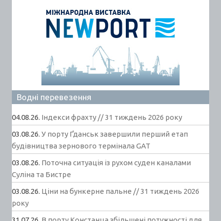
Водні перевезення
04.08.26.
Індекси фрахту // 31 тиждень 2026 року
03.08.26.
У порту Ґданськ завершили перший етап
будівництва зернового термінала GAT
03.08.26.
Поточна ситуація із рухом суден каналами
Суліна та Бистре
03.08.26.
Ціни на бункерне пальне // 31 тиждень 2026
року
31.07.26.
В порту Констанца збільшені потужності для