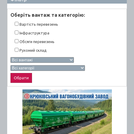
Оберiть вантаж та категорiю:
Вартiсть перевезень
Інфраструктура
Обсяги перевезень
Рухомий склад