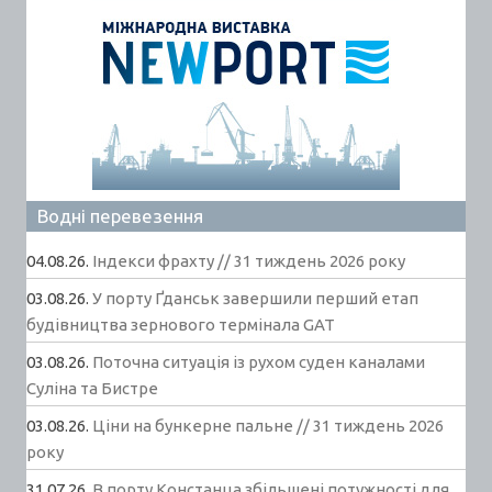
Водні перевезення
04.08.26.
Індекси фрахту // 31 тиждень 2026 року
03.08.26.
У порту Ґданськ завершили перший етап
будівництва зернового термінала GAT
03.08.26.
Поточна ситуація із рухом суден каналами
Суліна та Бистре
03.08.26.
Ціни на бункерне пальне // 31 тиждень 2026
року
31.07.26.
В порту Констанца збільшені потужності для