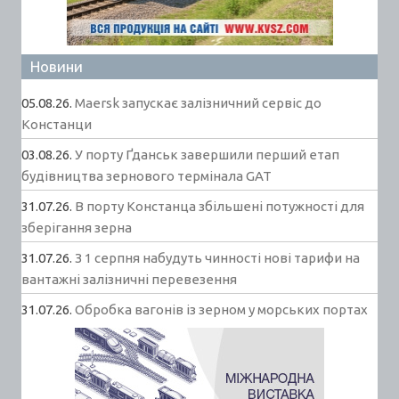
Новини
05.08.26.
Maersk запускає залізничний сервіс до
Констанци
03.08.26.
У порту Ґданськ завершили перший етап
будівництва зернового термінала GAT
31.07.26.
В порту Констанца збільшені потужності для
зберігання зерна
31.07.26.
З 1 серпня набудуть чинності нові тарифи на
вантажні залізничні перевезення
31.07.26.
Обробка вагонів із зерном у морських портах