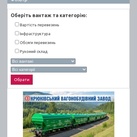
Оберiть вантаж та категорiю:
Вартiсть перевезень
Інфраструктура
Обсяги перевезень
Рухомий склад