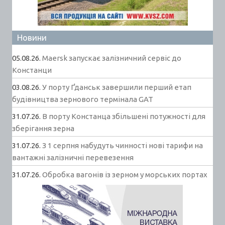
Новини
05.08.26.
Maersk запускає залізничний сервіс до
Констанци
03.08.26.
У порту Ґданськ завершили перший етап
будівництва зернового термінала GAT
31.07.26.
В порту Констанца збільшені потужності для
зберігання зерна
31.07.26.
З 1 серпня набудуть чинності нові тарифи на
вантажні залізничні перевезення
31.07.26.
Обробка вагонів із зерном у морських портах