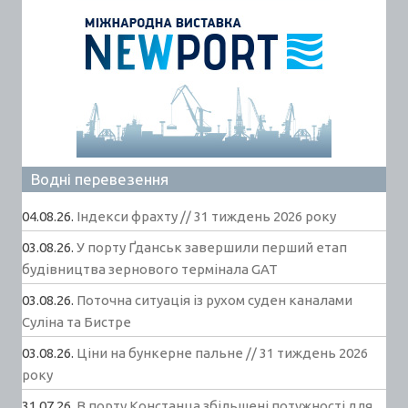
Водні перевезення
04.08.26.
Індекси фрахту // 31 тиждень 2026 року
03.08.26.
У порту Ґданськ завершили перший етап
будівництва зернового термінала GAT
03.08.26.
Поточна ситуація із рухом суден каналами
Суліна та Бистре
03.08.26.
Ціни на бункерне пальне // 31 тиждень 2026
року
31.07.26.
В порту Констанца збільшені потужності для