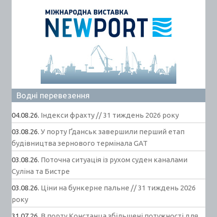
Водні перевезення
04.08.26.
Індекси фрахту // 31 тиждень 2026 року
03.08.26.
У порту Ґданськ завершили перший етап
будівництва зернового термінала GAT
03.08.26.
Поточна ситуація із рухом суден каналами
Суліна та Бистре
03.08.26.
Ціни на бункерне пальне // 31 тиждень 2026
року
31.07.26.
В порту Констанца збільшені потужності для