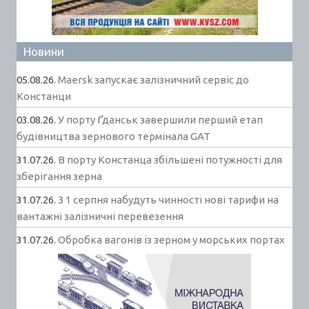
Новини
05.08.26.
Maersk запускає залізничний сервіс до
Констанци
03.08.26.
У порту Ґданськ завершили перший етап
будівництва зернового термінала GAT
31.07.26.
В порту Констанца збільшені потужності для
зберігання зерна
31.07.26.
З 1 серпня набудуть чинності нові тарифи на
вантажні залізничні перевезення
31.07.26.
Обробка вагонів із зерном у морських портах