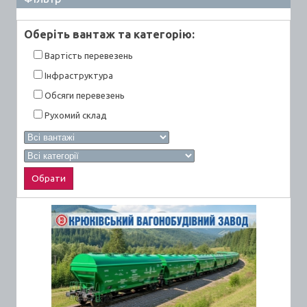
Оберiть вантаж та категорiю:
Вартiсть перевезень
Інфраструктура
Обсяги перевезень
Рухомий склад