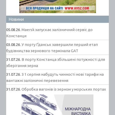
Новини
05.08.26.
Maersk запускає залізничний сервіс до
Констанци
03.08.26.
У порту Ґданськ завершили перший етап
будівництва зернового термінала GAT
31.07.26.
В порту Констанца збільшені потужності для
зберігання зерна
31.07.26.
З 1 серпня набудуть чинності нові тарифи на
вантажні залізничні перевезення
31.07.26.
Обробка вагонів із зерном у морських портах