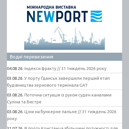
Водні перевезення
04.08.26.
Індекси фрахту // 31 тиждень 2026 року
03.08.26.
У порту Ґданськ завершили перший етап
будівництва зернового термінала GAT
03.08.26.
Поточна ситуація із рухом суден каналами
Суліна та Бистре
03.08.26.
Ціни на бункерне пальне // 31 тиждень 2026
року
31.07.26.
В порту Констанца збільшені потужності для