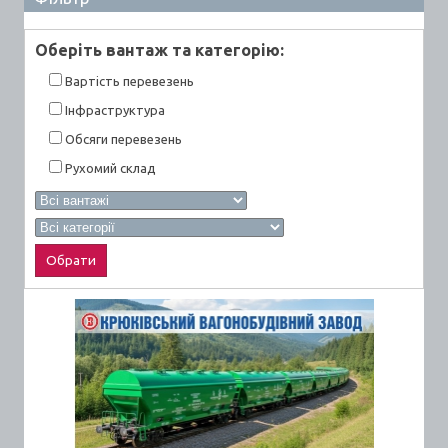
Оберiть вантаж та категорiю:
Вартiсть перевезень
Інфраструктура
Обсяги перевезень
Рухомий склад