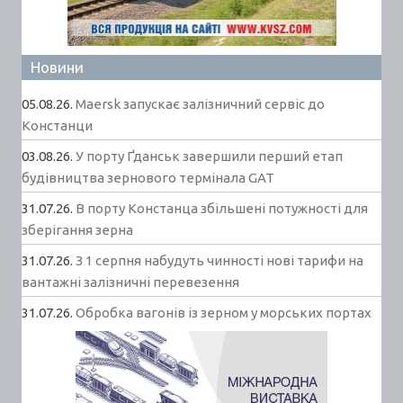
Новини
05.08.26.
Maersk запускає залізничний сервіс до
Констанци
03.08.26.
У порту Ґданськ завершили перший етап
будівництва зернового термінала GAT
31.07.26.
В порту Констанца збільшені потужності для
зберігання зерна
31.07.26.
З 1 серпня набудуть чинності нові тарифи на
вантажні залізничні перевезення
31.07.26.
Обробка вагонів із зерном у морських портах