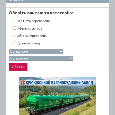
Оберiть вантаж та категорiю:
Вартiсть перевезень
Інфраструктура
Обсяги перевезень
Рухомий склад