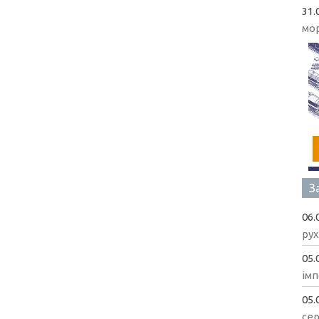
31.
мо
З
06.
рух
05.
імп
05.
сер