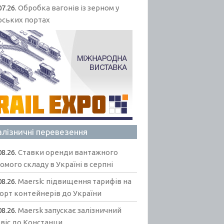
07.26.
Обробка вагонів із зерном у
рських портах
алізничні перевезення
08.26.
Ставки оренди вантажного
омого складу в Україні в серпні
08.26.
Maersk: підвищення тарифів на
орт контейнерів до України
08.26.
Maersk запускає залізничний
віс до Констанци