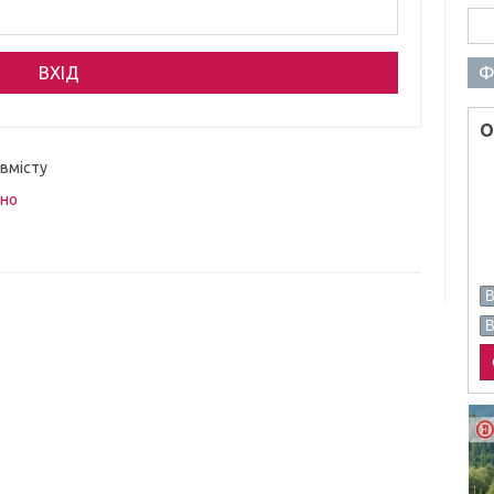
Пош
Ф
О
 вмісту
вно