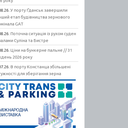
6 року
08.26.
У порту Ґданськ завершили
рший етап будівництва зернового
рмінала GAT
08.26.
Поточна ситуація із рухом суден
алами Суліна та Бистре
08.26.
Ціни на бункерне пальне // 31
ждень 2026 року
07.26.
В порту Констанца збільшені
ужності для зберігання зерна