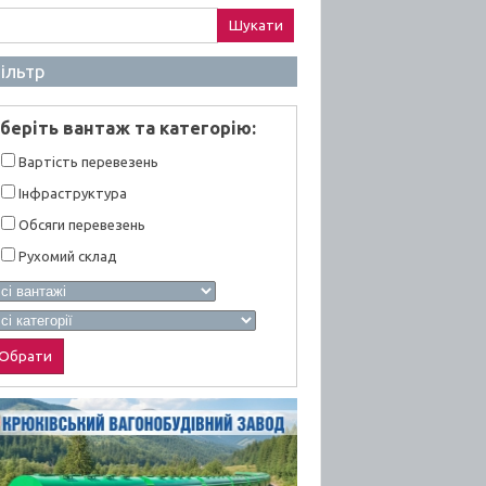
ук:
ільтр
берiть вантаж та категорiю:
Вартiсть перевезень
Інфраструктура
Обсяги перевезень
Рухомий склад