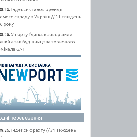
08.26.
Індекси ставок оренди
омого складу в Україні // 31 тиждень
6 року
08.26.
У порту Ґданськ завершили
рший етап будівництва зернового
рмінала GAT
одні перевезення
08.26.
Індекси фрахту // 31 тиждень