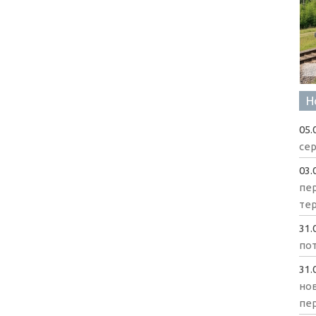
Н
05.
сер
03.
пе
те
31.
пот
31.
нов
пе