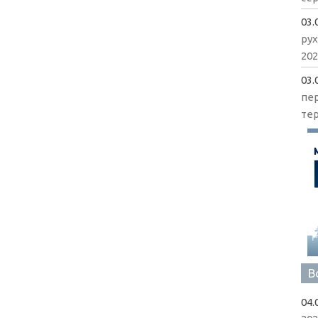
03.
рух
202
03.
пе
те
В
04.