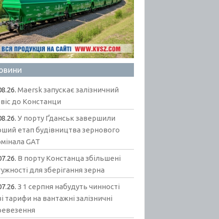
овини
08.26.
Maersk запускає залізничний
віс до Констанци
08.26.
У порту Ґданськ завершили
рший етап будівництва зернового
рмінала GAT
07.26.
В порту Констанца збільшені
ужності для зберігання зерна
07.26.
З 1 серпня набудуть чинності
і тарифи на вантажні залізничні
ревезення