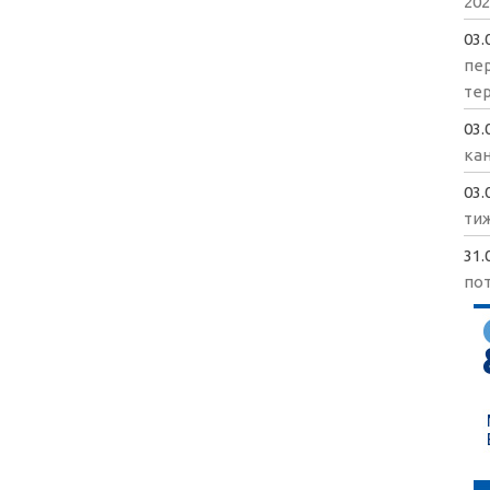
202
03.
пе
те
03.
кан
03.
ти
31.
пот