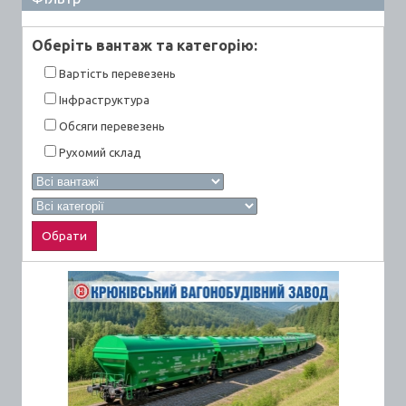
Оберiть вантаж та категорiю:
Вартiсть перевезень
Інфраструктура
Обсяги перевезень
Рухомий склад