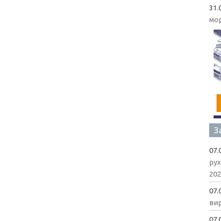
31.
мо
З
07.
рух
202
07.
вир
07.