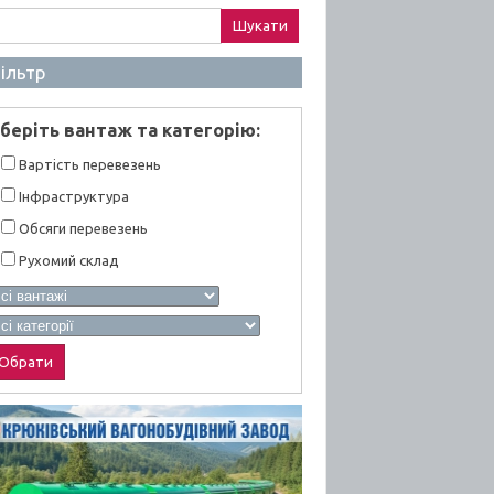
ук:
ільтр
берiть вантаж та категорiю:
Вартiсть перевезень
Інфраструктура
Обсяги перевезень
Рухомий склад