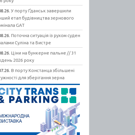
6 року
08.26.
У порту Ґданськ завершили
рший етап будівництва зернового
рмінала GAT
08.26.
Поточна ситуація із рухом суден
алами Суліна та Бистре
08.26.
Ціни на бункерне пальне // 31
ждень 2026 року
07.26.
В порту Констанца збільшені
ужності для зберігання зерна