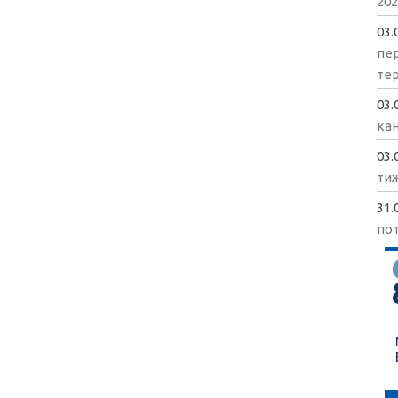
202
03.
пе
те
03.
кан
03.
ти
31.
пот