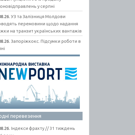
гоновідправлень у серпні
08.26.
УЗ та Залізниця Молдови
оводять перемовини щодо надання
жки на транзит українських вантажів
08.26.
Запоріжкокс. Підсумки роботи в
пні
одні перевезення
08.26.
Індекси фрахту // 31 тиждень