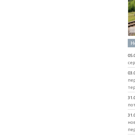
Н
05.
сер
03.
пе
те
31.
пот
31.
нов
пе