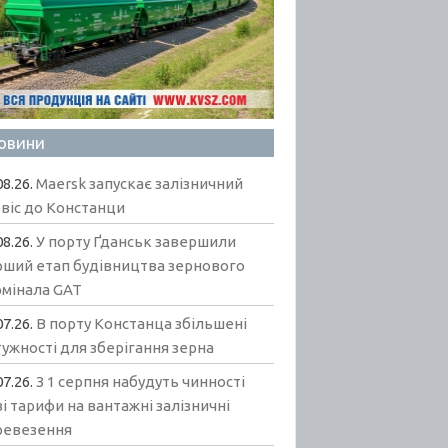
овини
08.26.
Maersk запускає залізничний
віс до Констанци
08.26.
У порту Ґданськ завершили
рший етап будівництва зернового
рмінала GAT
07.26.
В порту Констанца збільшені
ужності для зберігання зерна
07.26.
З 1 серпня набудуть чинності
і тарифи на вантажні залізничні
ревезення