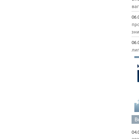
ва
06.
пр
зни
06.
ли
В
04.