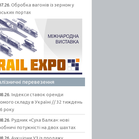
07.26.
Обробка вагонів із зерном у
рських портах
алізничні перевезення
08.26.
Індекси ставок оренди
омого складу в Україні // 32 тиждень
6 року
08.26.
Рудник «Суха Балка»: нові
обничі потужністі на двох шахтах
08.26.
Аукціони УЗ із продажу