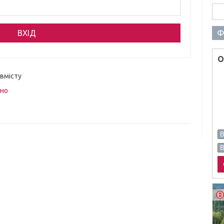
Пош
Ф
О
 вмісту
вно