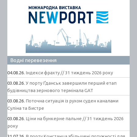
Водні перевезення
04.08.26.
Індекси фрахту // 31 тиждень 2026 року
03.08.26.
У порту Ґданськ завершили перший етап
будівництва зернового термінала GAT
03.08.26.
Поточна ситуація із рухом суден каналами
Суліна та Бистре
03.08.26.
Ціни на бункерне пальне // 31 тиждень 2026
року
31.07.26.
В порту Констанца збільшені потужності для