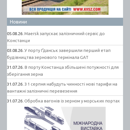
Новини
05.08.26.
Maersk запускає залізничний сервіс до
Констанци
03.08.26.
У порту Ґданськ завершили перший етап
будівництва зернового термінала GAT
31.07.26.
В порту Констанца збільшені потужності для
зберігання зерна
31.07.26.
З 1 серпня набудуть чинності нові тарифи на
вантажні залізничні перевезення
31.07.26.
Обробка вагонів із зерном у морських портах