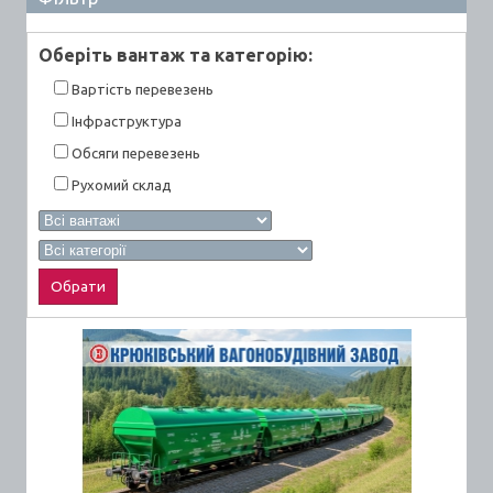
Оберiть вантаж та категорiю:
Вартiсть перевезень
Інфраструктура
Обсяги перевезень
Рухомий склад