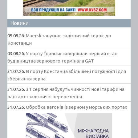
Новини
05.08.26.
Maersk запускає залізничний сервіс до
Констанци
03.08.26.
У порту Ґданськ завершили перший етап
будівництва зернового термінала GAT
31.07.26.
В порту Констанца збільшені потужності для
зберігання зерна
31.07.26.
З 1 серпня набудуть чинності нові тарифи на
вантажні залізничні перевезення
31.07.26.
Обробка вагонів із зерном у морських портах