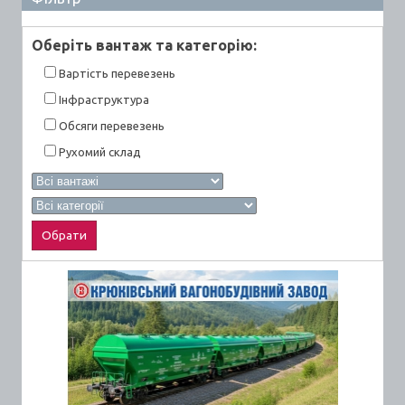
Оберiть вантаж та категорiю:
Вартiсть перевезень
Інфраструктура
Обсяги перевезень
Рухомий склад