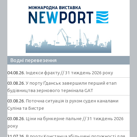
Водні перевезення
04.08.26.
Індекси фрахту // 31 тиждень 2026 року
03.08.26.
У порту Ґданськ завершили перший етап
будівництва зернового термінала GAT
03.08.26.
Поточна ситуація із рухом суден каналами
Суліна та Бистре
03.08.26.
Ціни на бункерне пальне // 31 тиждень 2026
року
31.07.26.
В порту Констанца збільшені потужності для