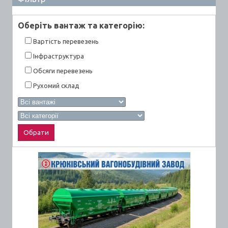
Оберiть вантаж та категорiю:
Вартiсть перевезень
Інфраструктура
Обсяги перевезень
Рухомий склад