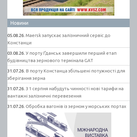
Новини
05.08.26.
Maersk запускає залізничний сервіс до
Констанци
03.08.26.
У порту Ґданськ завершили перший етап
будівництва зернового термінала GAT
31.07.26.
В порту Констанца збільшені потужності для
зберігання зерна
31.07.26.
З 1 серпня набудуть чинності нові тарифи на
вантажні залізничні перевезення
31.07.26.
Обробка вагонів із зерном у морських портах