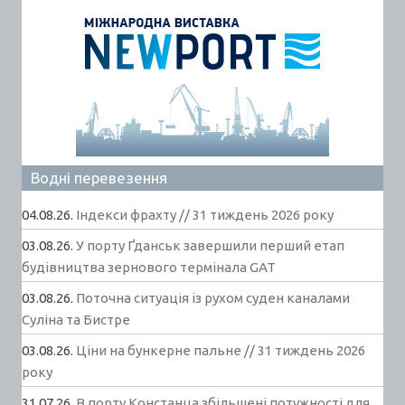
Водні перевезення
04.08.26.
Індекси фрахту // 31 тиждень 2026 року
03.08.26.
У порту Ґданськ завершили перший етап
будівництва зернового термінала GAT
03.08.26.
Поточна ситуація із рухом суден каналами
Суліна та Бистре
03.08.26.
Ціни на бункерне пальне // 31 тиждень 2026
року
31.07.26.
В порту Констанца збільшені потужності для