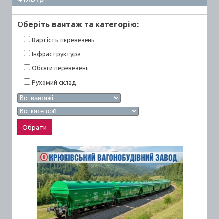
Оберiть вантаж та категорiю:
Вартiсть перевезень
Інфраструктура
Обсяги перевезень
Рухомий склад