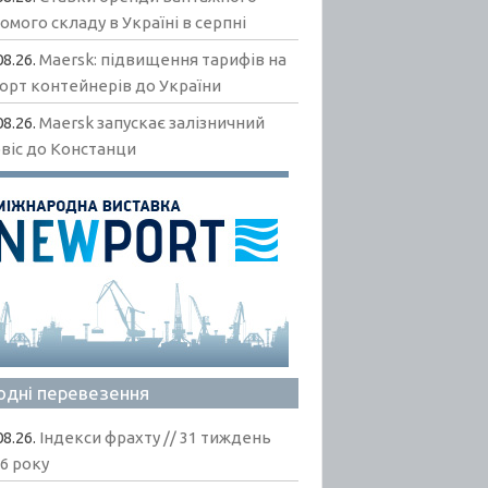
омого складу в Україні в серпні
08.26.
Maersk: підвищення тарифів на
орт контейнерів до України
08.26.
Maersk запускає залізничний
віс до Констанци
одні перевезення
08.26.
Індекси фрахту // 31 тиждень
6 року