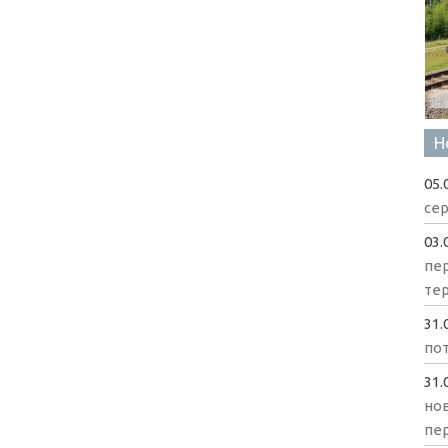
Н
05.
сер
03.
пе
те
31.
пот
31.
нов
пе