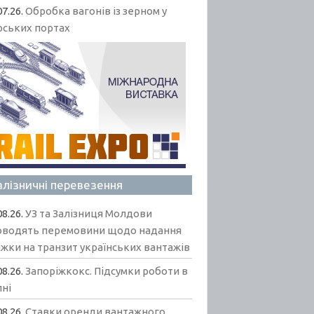
07.26.
Обробка вагонів із зерном у
рських портах
алізничні перевезення
08.26.
УЗ та Залізниця Молдови
оводять перемовини щодо надання
жки на транзит українських вантажів
08.26.
Запоріжкокс. Підсумки роботи в
пні
08.26.
Ставки оренди вантажного