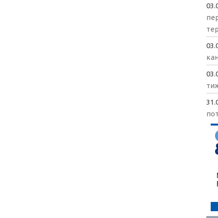
03.
пе
те
03.
кан
03.
ти
31.
пот