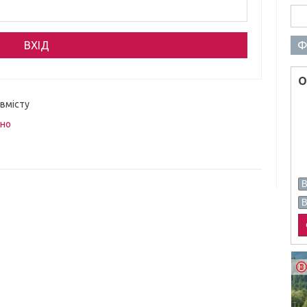
Пош
Ф
О
 вмісту
вно