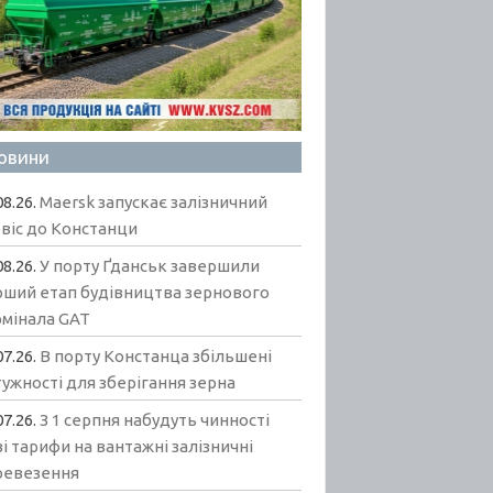
овини
08.26.
Maersk запускає залізничний
віс до Констанци
08.26.
У порту Ґданськ завершили
рший етап будівництва зернового
рмінала GAT
07.26.
В порту Констанца збільшені
ужності для зберігання зерна
07.26.
З 1 серпня набудуть чинності
і тарифи на вантажні залізничні
ревезення