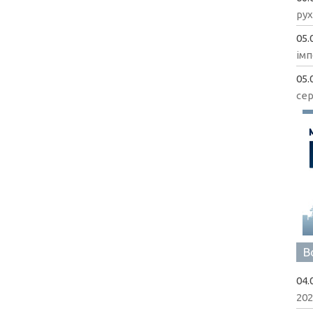
рух
05.
імп
05.
сер
В
04.
202