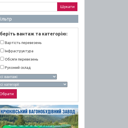
ук:
ільтр
берiть вантаж та категорiю:
Вартiсть перевезень
Інфраструктура
Обсяги перевезень
Рухомий склад