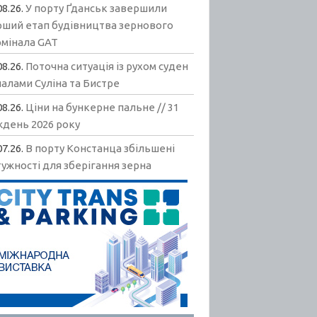
08.26.
У порту Ґданськ завершили
рший етап будівництва зернового
рмінала GAT
08.26.
Поточна ситуація із рухом суден
алами Суліна та Бистре
08.26.
Ціни на бункерне пальне // 31
ждень 2026 року
07.26.
В порту Констанца збільшені
ужності для зберігання зерна