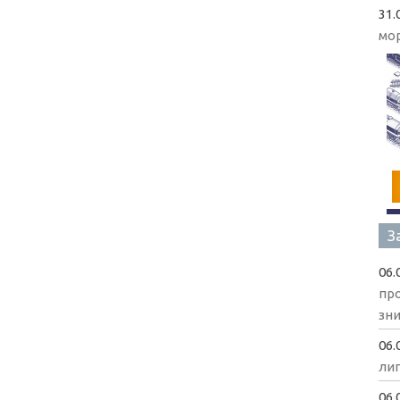
31.
мо
З
06.
пр
зни
06.
ли
06.