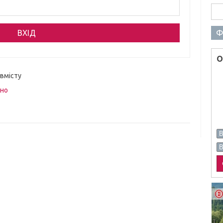
Пош
Ф
О
 вмісту
вно