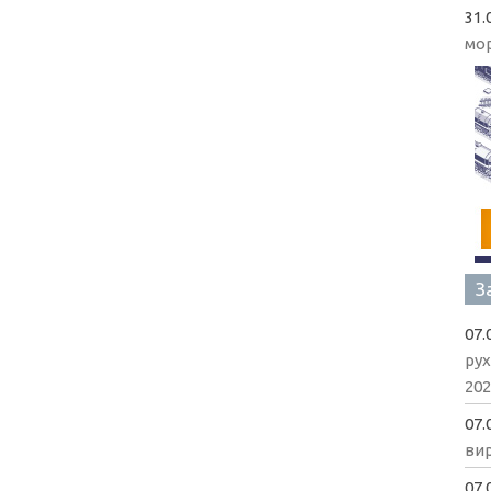
31.
мо
З
07.
рух
202
07.
вир
07.