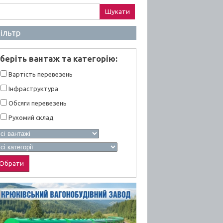
ук:
ільтр
берiть вантаж та категорiю:
Вартiсть перевезень
Інфраструктура
Обсяги перевезень
Рухомий склад