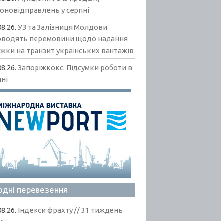
гоновідправлень у серпні
08.26.
УЗ та Залізниця Молдови
оводять перемовини щодо надання
жки на транзит українських вантажів
08.26.
Запоріжкокс. Підсумки роботи в
пні
одні перевезення
08.26.
Індекси фрахту // 31 тиждень