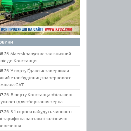
овини
08.26.
Maersk запускає залізничний
віс до Констанци
08.26.
У порту Ґданськ завершили
рший етап будівництва зернового
рмінала GAT
07.26.
В порту Констанца збільшені
ужності для зберігання зерна
07.26.
З 1 серпня набудуть чинності
і тарифи на вантажні залізничні
ревезення