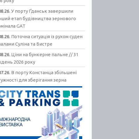
6 року
08.26.
У порту Ґданськ завершили
рший етап будівництва зернового
рмінала GAT
08.26.
Поточна ситуація із рухом суден
алами Суліна та Бистре
08.26.
Ціни на бункерне пальне // 31
ждень 2026 року
07.26.
В порту Констанца збільшені
ужності для зберігання зерна