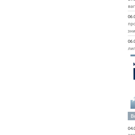
ва
06.
пр
зни
06.
ли
В
04.