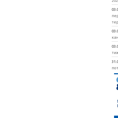
202
03.
пе
те
03.
кан
03.
ти
31.
пот