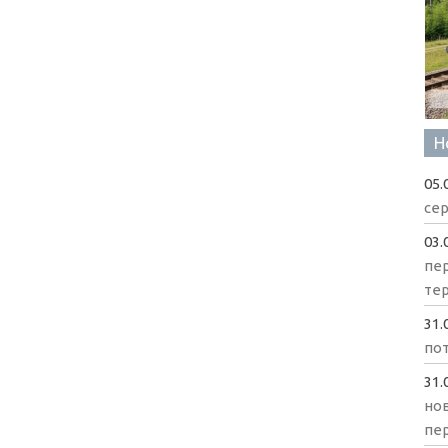
Н
05.
сер
03.
пе
те
31.
пот
31.
нов
пе