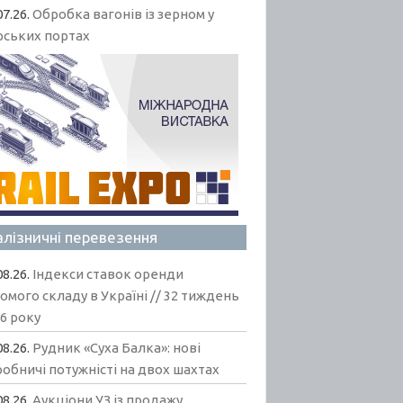
07.26.
Обробка вагонів із зерном у
рських портах
алізничні перевезення
08.26.
Індекси ставок оренди
омого складу в Україні // 32 тиждень
6 року
08.26.
Рудник «Суха Балка»: нові
обничі потужністі на двох шахтах
08.26.
Аукціони УЗ із продажу