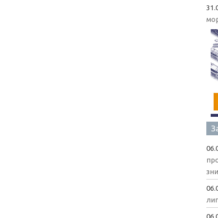
31.
мо
З
06.
пр
зни
06.
ли
06.