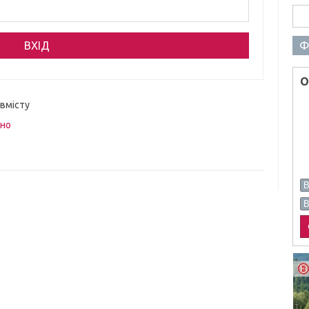
Пош
Ф
О
 вмісту
вно