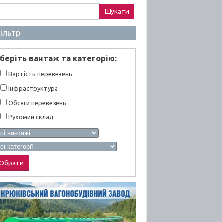
ук:
ільтр
берiть вантаж та категорiю:
Вартiсть перевезень
Інфраструктура
Обсяги перевезень
Рухомий склад