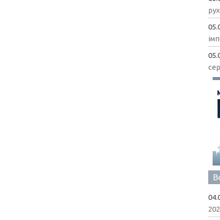
рух
05.
імп
05.
сер
В
04.
202