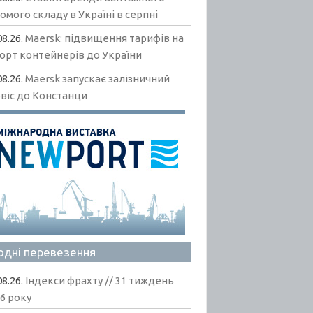
омого складу в Україні в серпні
08.26.
Maersk: підвищення тарифів на
орт контейнерів до України
08.26.
Maersk запускає залізничний
віс до Констанци
одні перевезення
08.26.
Індекси фрахту // 31 тиждень
6 року