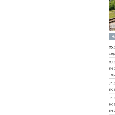
Н
05.
сер
03.
пе
те
31.
пот
31.
нов
пе