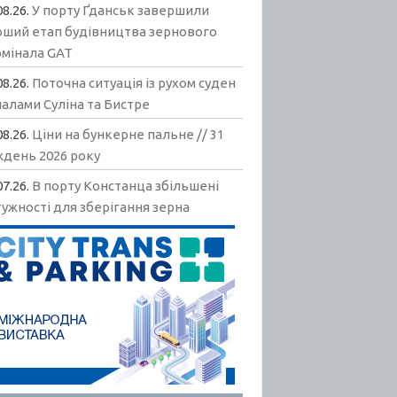
08.26.
У порту Ґданськ завершили
рший етап будівництва зернового
рмінала GAT
08.26.
Поточна ситуація із рухом суден
алами Суліна та Бистре
08.26.
Ціни на бункерне пальне // 31
ждень 2026 року
07.26.
В порту Констанца збільшені
ужності для зберігання зерна