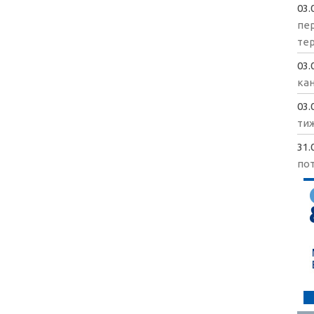
03.
пе
те
03.
кан
03.
ти
31.
пот