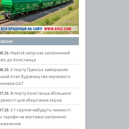
овини
08.26.
Maersk запускає залізничний
віс до Констанци
08.26.
У порту Ґданськ завершили
рший етап будівництва зернового
рмінала GAT
07.26.
В порту Констанца збільшені
ужності для зберігання зерна
07.26.
З 1 серпня набудуть чинності
і тарифи на вантажні залізничні
ревезення