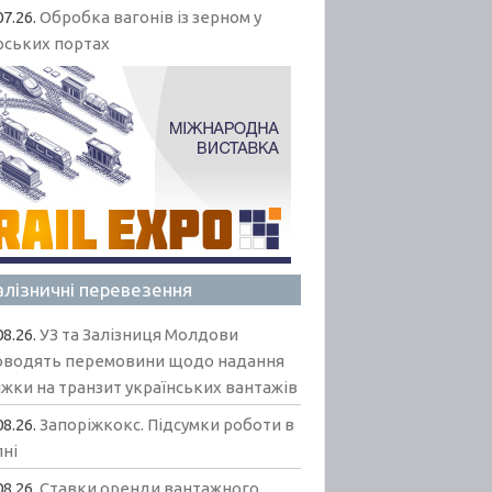
07.26.
Обробка вагонів із зерном у
рських портах
алізничні перевезення
08.26.
УЗ та Залізниця Молдови
оводять перемовини щодо надання
жки на транзит українських вантажів
08.26.
Запоріжкокс. Підсумки роботи в
пні
08.26.
Ставки оренди вантажного