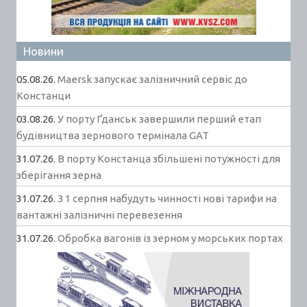
Новини
05.08.26.
Maersk запускає залізничний сервіс до
Констанци
03.08.26.
У порту Ґданськ завершили перший етап
будівництва зернового термінала GAT
31.07.26.
В порту Констанца збільшені потужності для
зберігання зерна
31.07.26.
З 1 серпня набудуть чинності нові тарифи на
вантажні залізничні перевезення
31.07.26.
Обробка вагонів із зерном у морських портах