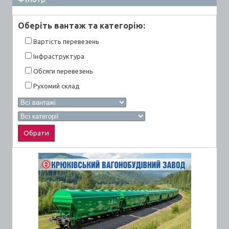
Оберiть вантаж та категорiю:
Вартiсть перевезень
Інфраструктура
Обсяги перевезень
Рухомий склад