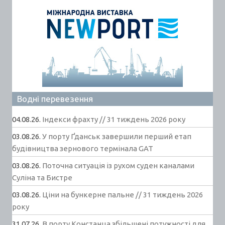
Водні перевезення
04.08.26.
Індекси фрахту // 31 тиждень 2026 року
03.08.26.
У порту Ґданськ завершили перший етап
будівництва зернового термінала GAT
03.08.26.
Поточна ситуація із рухом суден каналами
Суліна та Бистре
03.08.26.
Ціни на бункерне пальне // 31 тиждень 2026
року
31.07.26.
В порту Констанца збільшені потужності для