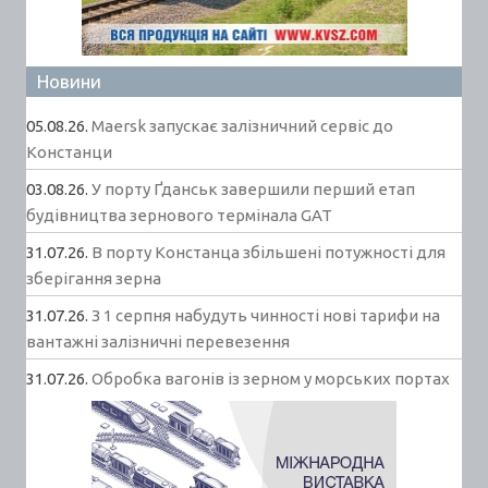
Новини
05.08.26.
Maersk запускає залізничний сервіс до
Констанци
03.08.26.
У порту Ґданськ завершили перший етап
будівництва зернового термінала GAT
31.07.26.
В порту Констанца збільшені потужності для
зберігання зерна
31.07.26.
З 1 серпня набудуть чинності нові тарифи на
вантажні залізничні перевезення
31.07.26.
Обробка вагонів із зерном у морських портах