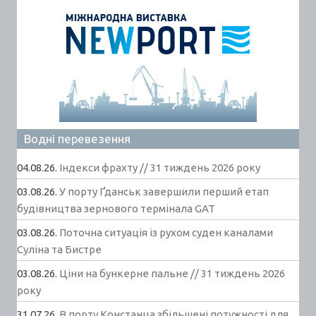
Водні перевезення
04.08.26.
Індекси фрахту // 31 тиждень 2026 року
03.08.26.
У порту Ґданськ завершили перший етап
будівництва зернового термінала GAT
03.08.26.
Поточна ситуація із рухом суден каналами
Суліна та Бистре
03.08.26.
Ціни на бункерне пальне // 31 тиждень 2026
року
31.07.26.
В порту Констанца збільшені потужності для