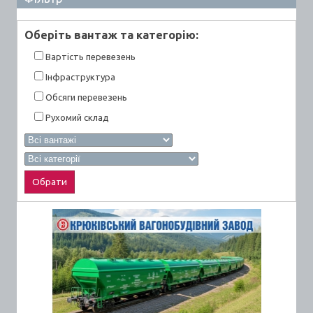
Оберiть вантаж та категорiю:
Вартiсть перевезень
Інфраструктура
Обсяги перевезень
Рухомий склад