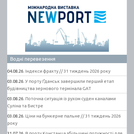
Водні перевезення
04.08.26.
Індекси фрахту // 31 тиждень 2026 року
03.08.26.
У порту Ґданськ завершили перший етап
будівництва зернового термінала GAT
03.08.26.
Поточна ситуація із рухом суден каналами
Суліна та Бистре
03.08.26.
Ціни на бункерне пальне // 31 тиждень 2026
року
31.07.26.
В порту Констанца збільшені потужності для