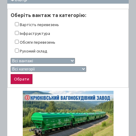
Оберiть вантаж та категорiю:
Вартiсть перевезень
Інфраструктура
Обсяги перевезень
Рухомий склад