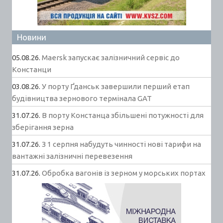
Новини
05.08.26.
Maersk запускає залізничний сервіс до
Констанци
03.08.26.
У порту Ґданськ завершили перший етап
будівництва зернового термінала GAT
31.07.26.
В порту Констанца збільшені потужності для
зберігання зерна
31.07.26.
З 1 серпня набудуть чинності нові тарифи на
вантажні залізничні перевезення
31.07.26.
Обробка вагонів із зерном у морських портах