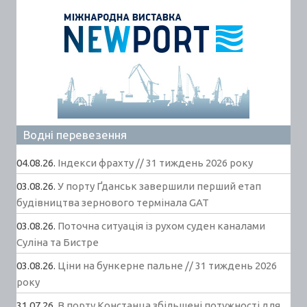
Водні перевезення
04.08.26.
Індекси фрахту // 31 тиждень 2026 року
03.08.26.
У порту Ґданськ завершили перший етап
будівництва зернового термінала GAT
03.08.26.
Поточна ситуація із рухом суден каналами
Суліна та Бистре
03.08.26.
Ціни на бункерне пальне // 31 тиждень 2026
року
31.07.26.
В порту Констанца збільшені потужності для