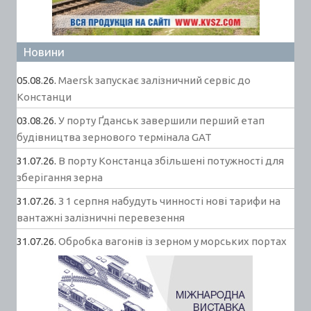
Новини
05.08.26.
Maersk запускає залізничний сервіс до
Констанци
03.08.26.
У порту Ґданськ завершили перший етап
будівництва зернового термінала GAT
31.07.26.
В порту Констанца збільшені потужності для
зберігання зерна
31.07.26.
З 1 серпня набудуть чинності нові тарифи на
вантажні залізничні перевезення
31.07.26.
Обробка вагонів із зерном у морських портах