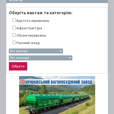
Оберiть вантаж та категорiю:
Вартiсть перевезень
Інфраструктура
Обсяги перевезень
Рухомий склад