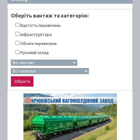
Оберiть вантаж та категорiю:
Вартiсть перевезень
Інфраструктура
Обсяги перевезень
Рухомий склад