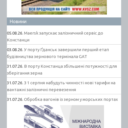
Новини
05.08.26.
Maersk запускає залізничний сервіс до
Констанци
03.08.26.
У порту Ґданськ завершили перший етап
будівництва зернового термінала GAT
31.07.26.
В порту Констанца збільшені потужності для
зберігання зерна
31.07.26.
З 1 серпня набудуть чинності нові тарифи на
вантажні залізничні перевезення
31.07.26.
Обробка вагонів із зерном у морських портах