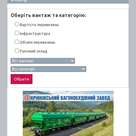
Оберiть вантаж та категорiю:
Вартiсть перевезень
Інфраструктура
Обсяги перевезень
Рухомий склад