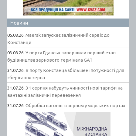
Новини
05.08.26.
Maersk запускає залізничний сервіс до
Констанци
03.08.26.
У порту Ґданськ завершили перший етап
будівництва зернового термінала GAT
31.07.26.
В порту Констанца збільшені потужності для
зберігання зерна
31.07.26.
З 1 серпня набудуть чинності нові тарифи на
вантажні залізничні перевезення
31.07.26.
Обробка вагонів із зерном у морських портах