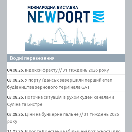
Водні перевезення
04.08.26.
Індекси фрахту // 31 тиждень 2026 року
03.08.26.
У порту Ґданськ завершили перший етап
будівництва зернового термінала GAT
03.08.26.
Поточна ситуація із рухом суден каналами
Суліна та Бистре
03.08.26.
Ціни на бункерне пальне // 31 тиждень 2026
року
31.07.26.
В порту Констанца збільшені потужності для