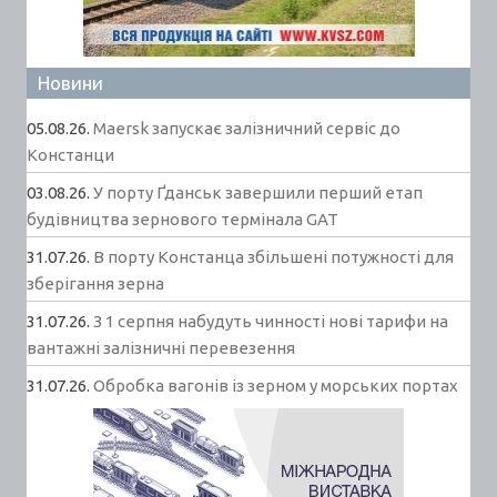
Новини
05.08.26.
Maersk запускає залізничний сервіс до
Констанци
03.08.26.
У порту Ґданськ завершили перший етап
будівництва зернового термінала GAT
31.07.26.
В порту Констанца збільшені потужності для
зберігання зерна
31.07.26.
З 1 серпня набудуть чинності нові тарифи на
вантажні залізничні перевезення
31.07.26.
Обробка вагонів із зерном у морських портах