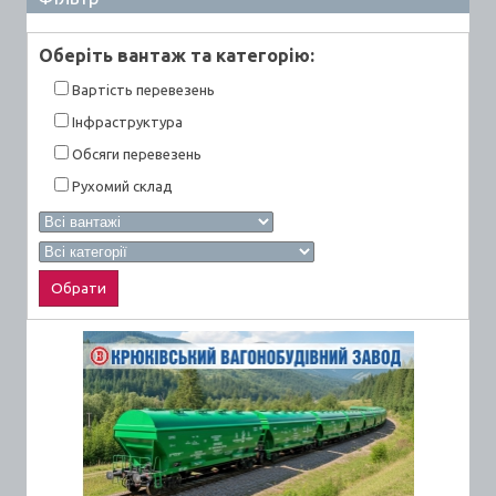
Оберiть вантаж та категорiю:
Вартiсть перевезень
Інфраструктура
Обсяги перевезень
Рухомий склад