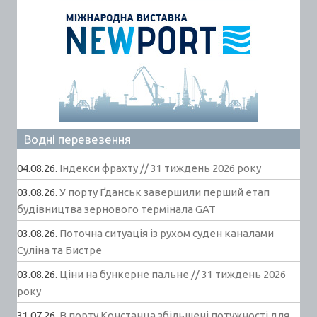
Водні перевезення
04.08.26.
Індекси фрахту // 31 тиждень 2026 року
03.08.26.
У порту Ґданськ завершили перший етап
будівництва зернового термінала GAT
03.08.26.
Поточна ситуація із рухом суден каналами
Суліна та Бистре
03.08.26.
Ціни на бункерне пальне // 31 тиждень 2026
року
31.07.26.
В порту Констанца збільшені потужності для