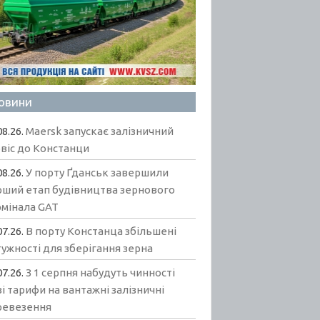
овини
08.26.
Maersk запускає залізничний
віс до Констанци
08.26.
У порту Ґданськ завершили
рший етап будівництва зернового
рмінала GAT
07.26.
В порту Констанца збільшені
ужності для зберігання зерна
07.26.
З 1 серпня набудуть чинності
і тарифи на вантажні залізничні
ревезення