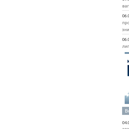
ва
06.
пр
зни
06.
ли
В
04.