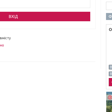
Пош
Ф
О
 вмісту
вно