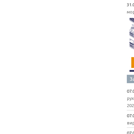
31.
мо
З
07.
рух
202
07.
вир
07.