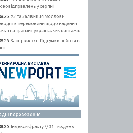
гоновідправлень у серпні
08.26.
УЗ та Залізниця Молдови
оводять перемовини щодо надання
жки на транзит українських вантажів
08.26.
Запоріжкокс. Підсумки роботи в
пні
одні перевезення
08.26.
Індекси фрахту // 31 тиждень