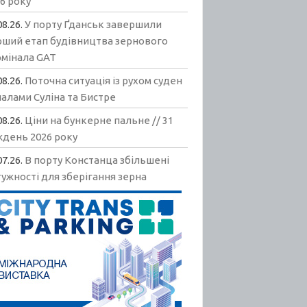
6 року
08.26.
У порту Ґданськ завершили
рший етап будівництва зернового
рмінала GAT
08.26.
Поточна ситуація із рухом суден
алами Суліна та Бистре
08.26.
Ціни на бункерне пальне // 31
ждень 2026 року
07.26.
В порту Констанца збільшені
ужності для зберігання зерна