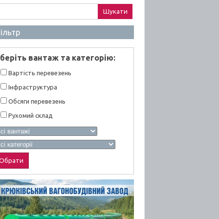
ук:
ільтр
берiть вантаж та категорiю:
Вартiсть перевезень
Інфраструктура
Обсяги перевезень
Рухомий склад