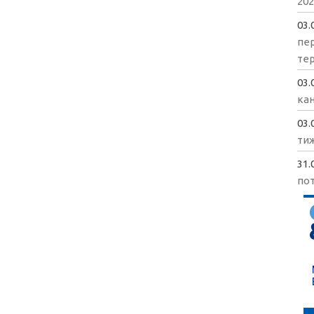
202
03.
пе
те
03.
кан
03.
ти
31.
пот