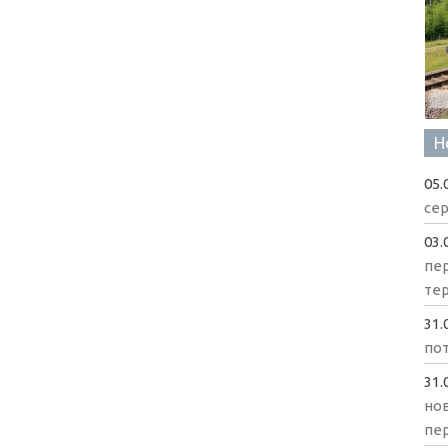
Н
05.
сер
03.
пе
те
31.
пот
31.
нов
пе