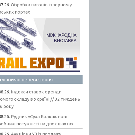
07.26.
Обробка вагонів із зерном у
рських портах
алізничні перевезення
08.26.
Індекси ставок оренди
омого складу в Україні // 32 тиждень
6 року
08.26.
Рудник «Суха Балка»: нові
обничі потужністі на двох шахтах
08.26.
Аукціони УЗ із продажу