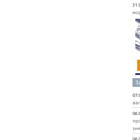
31.
мо
З
07.
ва
06.
пр
зни
06.