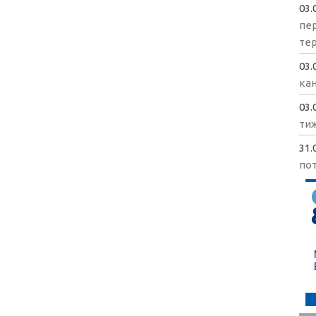
03.
пе
те
03.
кан
03.
ти
31.
пот