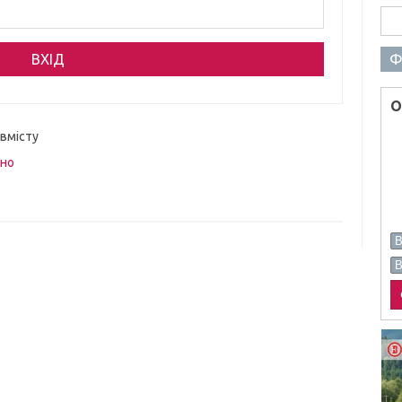
Пош
Ф
О
 вмісту
вно