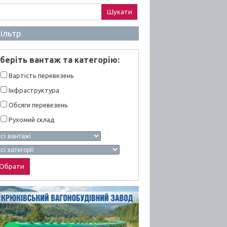
ук:
ільтр
берiть вантаж та категорiю:
Вартiсть перевезень
Інфраструктура
Обсяги перевезень
Рухомий склад