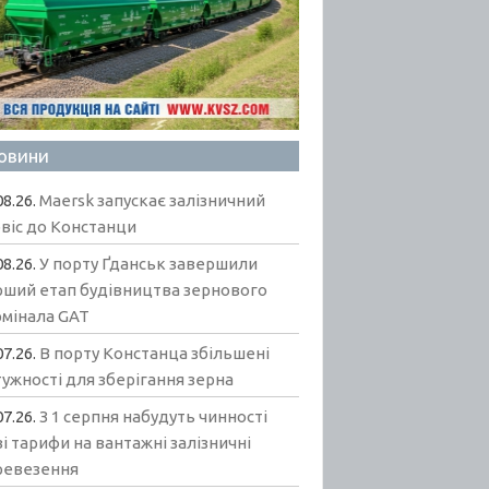
овини
08.26.
Maersk запускає залізничний
віс до Констанци
08.26.
У порту Ґданськ завершили
рший етап будівництва зернового
рмінала GAT
07.26.
В порту Констанца збільшені
ужності для зберігання зерна
07.26.
З 1 серпня набудуть чинності
і тарифи на вантажні залізничні
ревезення