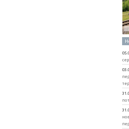
Н
05.
сер
03.
пе
те
31.
пот
31.
нов
пе