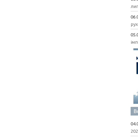
ли
06.
рух
05.
імп
В
04.
202