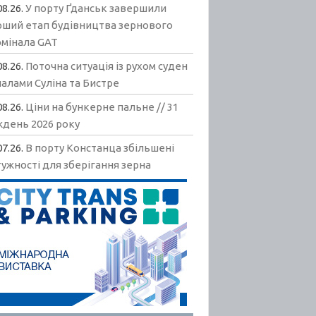
08.26.
У порту Ґданськ завершили
рший етап будівництва зернового
рмінала GAT
08.26.
Поточна ситуація із рухом суден
алами Суліна та Бистре
08.26.
Ціни на бункерне пальне // 31
ждень 2026 року
07.26.
В порту Констанца збільшені
ужності для зберігання зерна