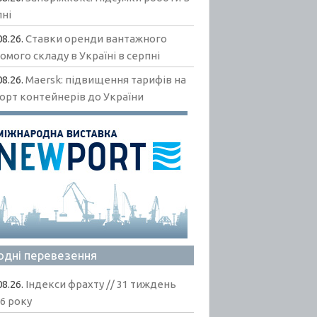
пні
08.26.
Ставки оренди вантажного
омого складу в Україні в серпні
08.26.
Maersk: підвищення тарифів на
орт контейнерів до України
одні перевезення
08.26.
Індекси фрахту // 31 тиждень
6 року