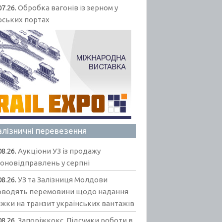
07.26.
Обробка вагонів із зерном у
рських портах
алізничні перевезення
08.26.
Аукціони УЗ із продажу
гоновідправлень у серпні
08.26.
УЗ та Залізниця Молдови
оводять перемовини щодо надання
жки на транзит українських вантажів
08.26.
Запоріжкокс. Підсумки роботи в