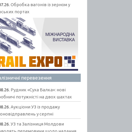
07.26.
Обробка вагонів із зерном у
рських портах
алізничні перевезення
08.26.
Рудник «Суха Балка»: нові
обничі потужністі на двох шахтах
08.26.
Аукціони УЗ із продажу
гоновідправлень у серпні
08.26.
УЗ та Залізниця Молдови
оводять перемовини щодо надання