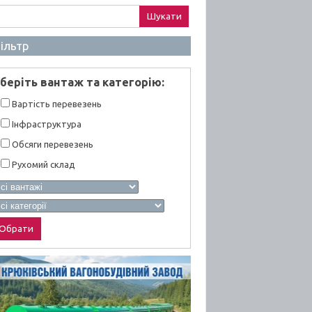
ук:
ільтр
берiть вантаж та категорiю:
Вартiсть перевезень
Інфраструктура
Обсяги перевезень
Рухомий склад