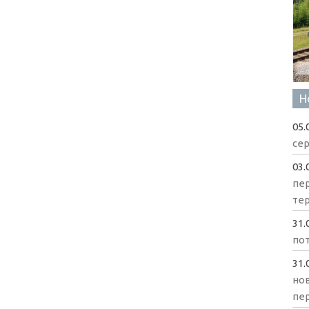
Н
05.
сер
03.
пе
те
31.
пот
31.
нов
пе