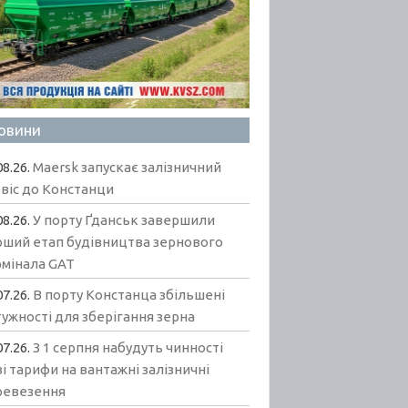
овини
08.26.
Maersk запускає залізничний
віс до Констанци
08.26.
У порту Ґданськ завершили
рший етап будівництва зернового
рмінала GAT
07.26.
В порту Констанца збільшені
ужності для зберігання зерна
07.26.
З 1 серпня набудуть чинності
і тарифи на вантажні залізничні
ревезення