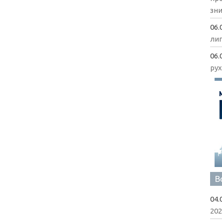
зни
06.
ли
06.
рух
В
04.
202