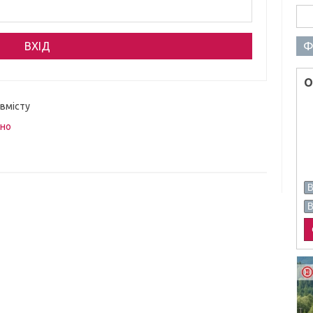
Пош
Ф
О
 вмісту
вно