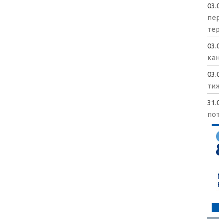
03.
пе
те
03.
кан
03.
ти
31.
пот