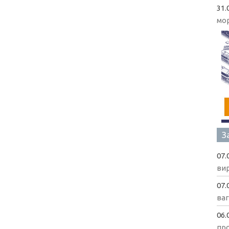
31.
мо
З
07.
вир
07.
ва
06.
пр