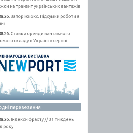
жки на транзит українських вантажів
08.26.
Запоріжкокс. Підсумки роботи в
пні
08.26.
Ставки оренди вантажного
омого складу в Україні в серпні
одні перевезення
08.26.
Індекси фрахту // 31 тиждень
6 року