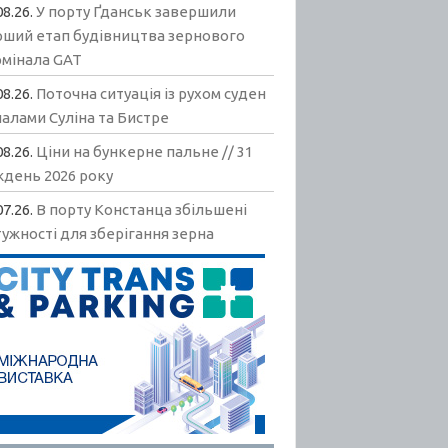
08.26.
У порту Ґданськ завершили
рший етап будівництва зернового
рмінала GAT
08.26.
Поточна ситуація із рухом суден
алами Суліна та Бистре
08.26.
Ціни на бункерне пальне // 31
ждень 2026 року
07.26.
В порту Констанца збільшені
ужності для зберігання зерна