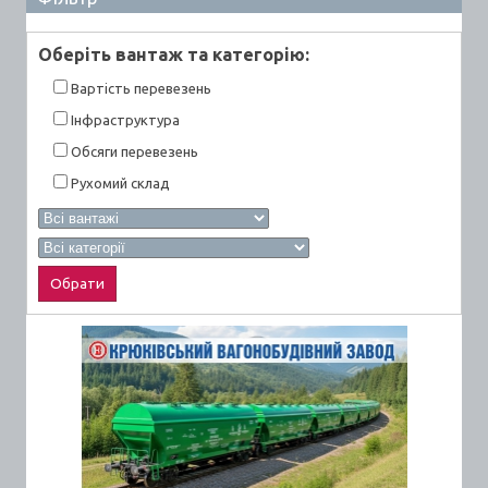
Оберiть вантаж та категорiю:
Вартiсть перевезень
Інфраструктура
Обсяги перевезень
Рухомий склад