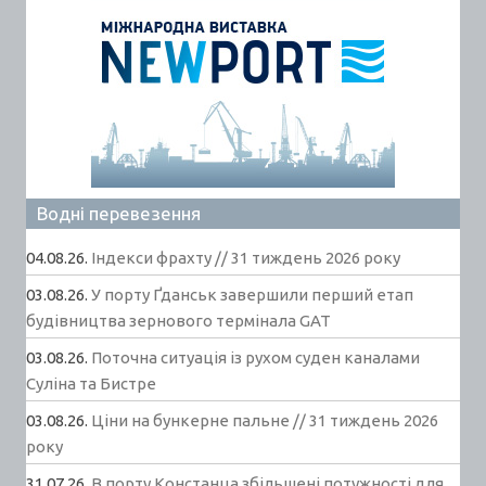
Водні перевезення
04.08.26.
Індекси фрахту // 31 тиждень 2026 року
03.08.26.
У порту Ґданськ завершили перший етап
будівництва зернового термінала GAT
03.08.26.
Поточна ситуація із рухом суден каналами
Суліна та Бистре
03.08.26.
Ціни на бункерне пальне // 31 тиждень 2026
року
31.07.26.
В порту Констанца збільшені потужності для