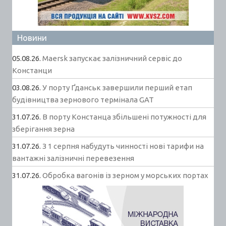
Новини
05.08.26.
Maersk запускає залізничний сервіс до
Констанци
03.08.26.
У порту Ґданськ завершили перший етап
будівництва зернового термінала GAT
31.07.26.
В порту Констанца збільшені потужності для
зберігання зерна
31.07.26.
З 1 серпня набудуть чинності нові тарифи на
вантажні залізничні перевезення
31.07.26.
Обробка вагонів із зерном у морських портах