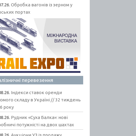
07.26.
Обробка вагонів із зерном у
рських портах
алізничні перевезення
08.26.
Індекси ставок оренди
омого складу в Україні // 32 тиждень
6 року
08.26.
Рудник «Суха Балка»: нові
обничі потужністі на двох шахтах
08.26.
Аукціони УЗ із продажу