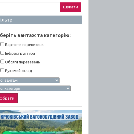
ук:
ільтр
берiть вантаж та категорiю:
Вартiсть перевезень
Інфраструктура
Обсяги перевезень
Рухомий склад