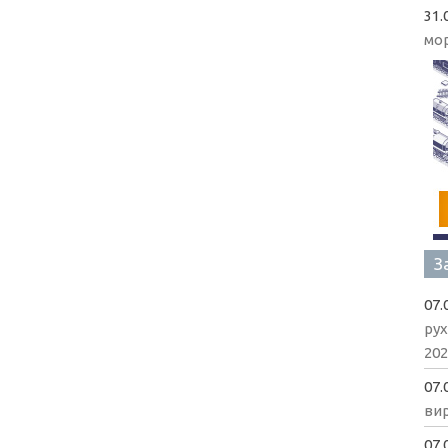
31.
мо
З
07.
рух
202
07.
вир
07.