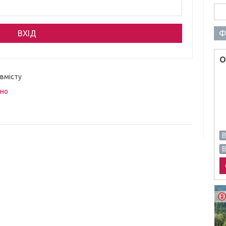
Пош
Ф
О
 вмісту
вно