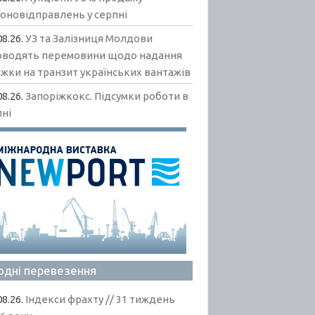
гоновідправлень у серпні
08.26.
УЗ та Залізниця Молдови
оводять перемовини щодо надання
жки на транзит українських вантажів
08.26.
Запоріжкокс. Підсумки роботи в
пні
одні перевезення
08.26.
Індекси фрахту // 31 тиждень