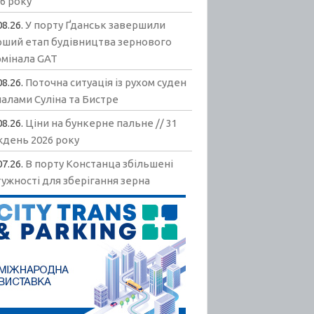
6 року
08.26.
У порту Ґданськ завершили
рший етап будівництва зернового
рмінала GAT
08.26.
Поточна ситуація із рухом суден
алами Суліна та Бистре
08.26.
Ціни на бункерне пальне // 31
ждень 2026 року
07.26.
В порту Констанца збільшені
ужності для зберігання зерна