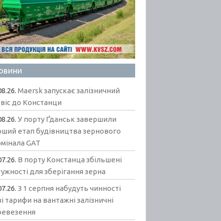
овини
08.26.
Maersk запускає залізничний
віс до Констанци
08.26.
У порту Ґданськ завершили
рший етап будівництва зернового
рмінала GAT
07.26.
В порту Констанца збільшені
ужності для зберігання зерна
07.26.
З 1 серпня набудуть чинності
і тарифи на вантажні залізничні
ревезення