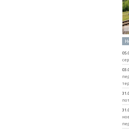
Н
05.
сер
03.
пе
те
31.
пот
31.
нов
пе