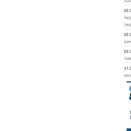
202
03.
пе
те
03.
кан
03.
ти
31.
пот