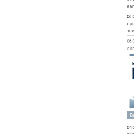
ва
06.
пр
зни
06.
ли
В
04.