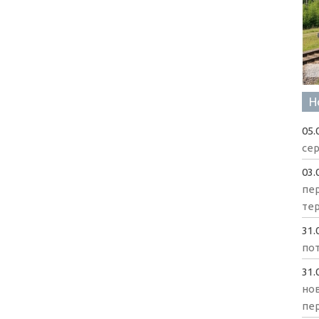
Н
05.
сер
03.
пе
те
31.
пот
31.
нов
пе