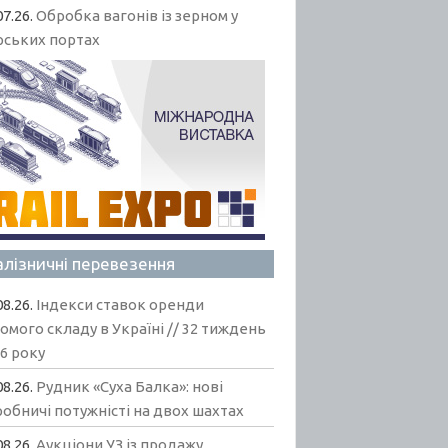
07.26.
Обробка вагонів із зерном у
рських портах
алізничні перевезення
08.26.
Індекси ставок оренди
омого складу в Україні // 32 тиждень
6 року
08.26.
Рудник «Суха Балка»: нові
обничі потужністі на двох шахтах
08.26.
Аукціони УЗ із продажу