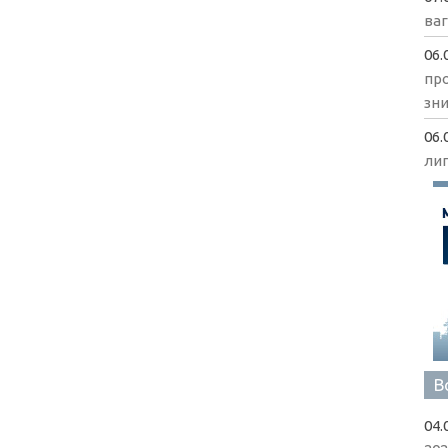
ва
06.
пр
зни
06.
ли
В
04.