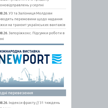
гоновідправлень у серпні
08.26.
УЗ та Залізниця Молдови
оводять перемовини щодо надання
жки на транзит українських вантажів
08.26.
Запоріжкокс. Підсумки роботи в
пні
одні перевезення
08.26.
Індекси фрахту // 31 тиждень