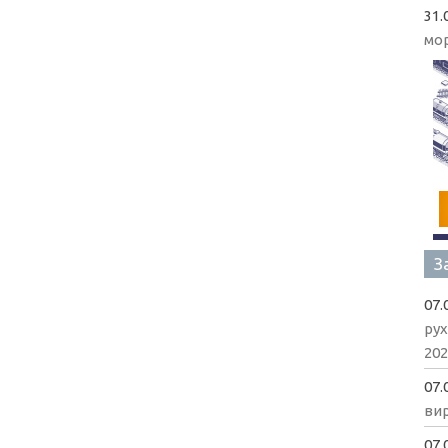
31.
мо
З
07.
рух
202
07.
вир
07.