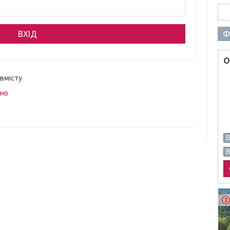
Пош
Ф
О
 вмісту
вно