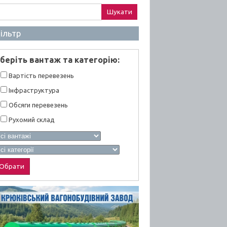
ук:
ільтр
берiть вантаж та категорiю:
Вартiсть перевезень
Інфраструктура
Обсяги перевезень
Рухомий склад