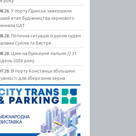
6 року
08.26.
У порту Ґданськ завершили
рший етап будівництва зернового
рмінала GAT
08.26.
Поточна ситуація із рухом суден
алами Суліна та Бистре
08.26.
Ціни на бункерне пальне // 31
ждень 2026 року
07.26.
В порту Констанца збільшені
ужності для зберігання зерна