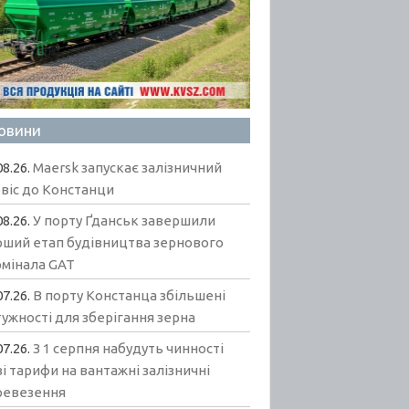
овини
08.26.
Maersk запускає залізничний
віс до Констанци
08.26.
У порту Ґданськ завершили
рший етап будівництва зернового
рмінала GAT
07.26.
В порту Констанца збільшені
ужності для зберігання зерна
07.26.
З 1 серпня набудуть чинності
і тарифи на вантажні залізничні
ревезення