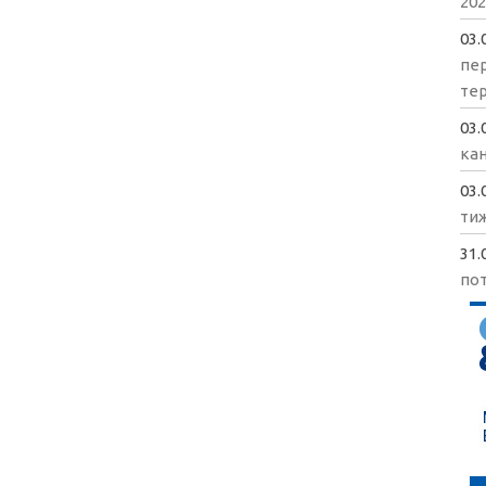
202
03.
пе
те
03.
кан
03.
ти
31.
пот