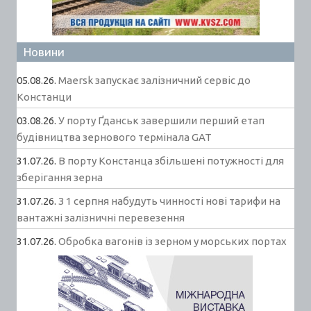
Новини
05.08.26.
Maersk запускає залізничний сервіс до
Констанци
03.08.26.
У порту Ґданськ завершили перший етап
будівництва зернового термінала GAT
31.07.26.
В порту Констанца збільшені потужності для
зберігання зерна
31.07.26.
З 1 серпня набудуть чинності нові тарифи на
вантажні залізничні перевезення
31.07.26.
Обробка вагонів із зерном у морських портах