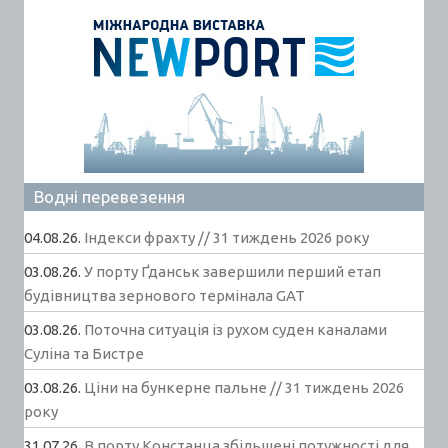
Водні перевезення
04.08.26.
Індекси фрахту // 31 тиждень 2026 року
03.08.26.
У порту Ґданськ завершили перший етап
будівництва зернового термінала GAT
03.08.26.
Поточна ситуація із рухом суден каналами
Суліна та Бистре
03.08.26.
Ціни на бункерне пальне // 31 тиждень 2026
року
31.07.26.
В порту Констанца збільшені потужності для