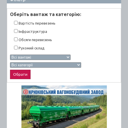
Оберiть вантаж та категорiю:
Вартiсть перевезень
Інфраструктура
Обсяги перевезень
Рухомий склад