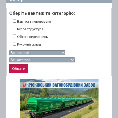
Оберiть вантаж та категорiю:
Вартiсть перевезень
Інфраструктура
Обсяги перевезень
Рухомий склад