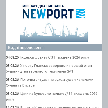
Водні перевезення
04.08.26.
Індекси фрахту // 31 тиждень 2026 року
03.08.26.
У порту Ґданськ завершили перший етап
будівництва зернового термінала GAT
03.08.26.
Поточна ситуація із рухом суден каналами
Суліна та Бистре
03.08.26.
Ціни на бункерне пальне // 31 тиждень 2026
року
31.07.26.
В порту Констанца збільшені потужності для