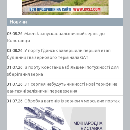
Новини
05.08.26.
Maersk запускає залізничний сервіс до
Констанци
03.08.26.
У порту Ґданськ завершили перший етап
будівництва зернового термінала GAT
31.07.26.
В порту Констанца збільшені потужності для
зберігання зерна
31.07.26.
З 1 серпня набудуть чинності нові тарифи на
вантажні залізничні перевезення
31.07.26.
Обробка вагонів із зерном у морських портах