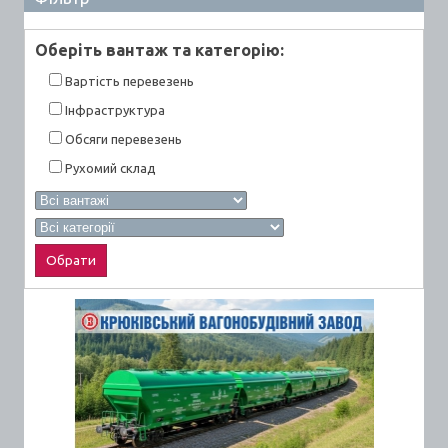
Оберiть вантаж та категорiю:
Вартiсть перевезень
Інфраструктура
Обсяги перевезень
Рухомий склад