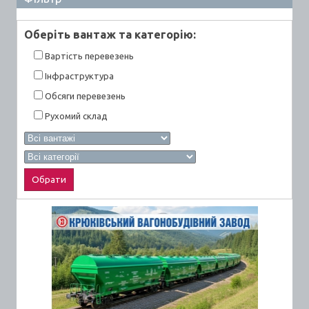
Оберiть вантаж та категорiю:
Вартiсть перевезень
Інфраструктура
Обсяги перевезень
Рухомий склад