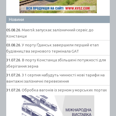
Новини
05.08.26.
Maersk запускає залізничний сервіс до
Констанци
03.08.26.
У порту Ґданськ завершили перший етап
будівництва зернового термінала GAT
31.07.26.
В порту Констанца збільшені потужності для
зберігання зерна
31.07.26.
З 1 серпня набудуть чинності нові тарифи на
вантажні залізничні перевезення
31.07.26.
Обробка вагонів із зерном у морських портах