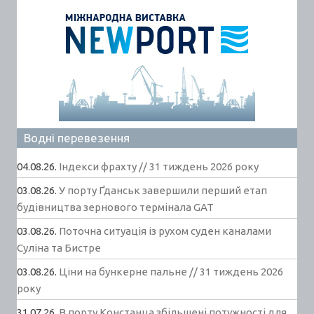
Водні перевезення
04.08.26.
Індекси фрахту // 31 тиждень 2026 року
03.08.26.
У порту Ґданськ завершили перший етап
будівництва зернового термінала GAT
03.08.26.
Поточна ситуація із рухом суден каналами
Суліна та Бистре
03.08.26.
Ціни на бункерне пальне // 31 тиждень 2026
року
31.07.26.
В порту Констанца збільшені потужності для