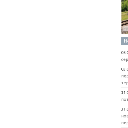
Н
05.
сер
03.
пе
те
31.
пот
31.
нов
пе