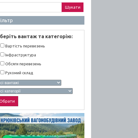
ук:
ільтр
берiть вантаж та категорiю:
Вартiсть перевезень
Інфраструктура
Обсяги перевезень
Рухомий склад