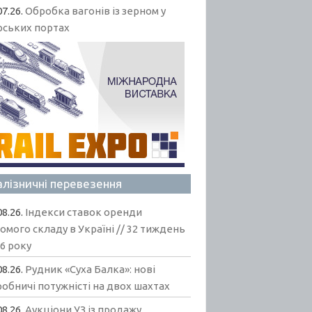
07.26.
Обробка вагонів із зерном у
рських портах
алізничні перевезення
08.26.
Індекси ставок оренди
омого складу в Україні // 32 тиждень
6 року
08.26.
Рудник «Суха Балка»: нові
обничі потужністі на двох шахтах
08.26.
Аукціони УЗ із продажу