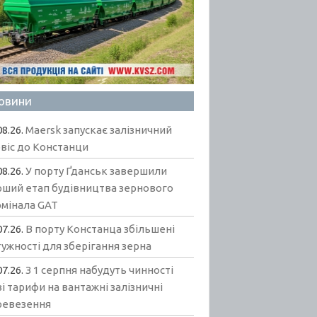
овини
08.26.
Maersk запускає залізничний
віс до Констанци
08.26.
У порту Ґданськ завершили
рший етап будівництва зернового
рмінала GAT
07.26.
В порту Констанца збільшені
ужності для зберігання зерна
07.26.
З 1 серпня набудуть чинності
і тарифи на вантажні залізничні
ревезення