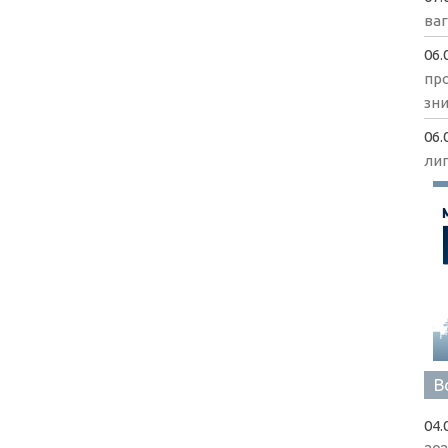
ва
06.
пр
зни
06.
ли
В
04.