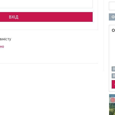
Пош
Ф
О
 вмісту
вно