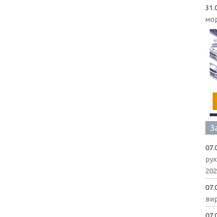
31.
мо
З
07.
рух
202
07.
вир
07.