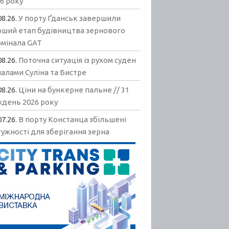
6 року
08.26.
У порту Ґданськ завершили
рший етап будівництва зернового
рмінала GAT
08.26.
Поточна ситуація із рухом суден
алами Суліна та Бистре
08.26.
Ціни на бункерне пальне // 31
ждень 2026 року
07.26.
В порту Констанца збільшені
ужності для зберігання зерна