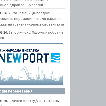
гоновідправлень у серпні
08.26.
УЗ та Залізниця Молдови
оводять перемовини щодо надання
жки на транзит українських вантажів
08.26.
Запоріжкокс. Підсумки роботи в
пні
одні перевезення
08.26.
Індекси фрахту // 31 тиждень