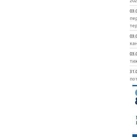
202
03.
пе
те
03.
кан
03.
ти
31.
пот