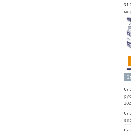
31.
мо
З
07.
рух
202
07.
вир
07.