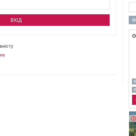
Пош
Ф
О
 вмісту
вно