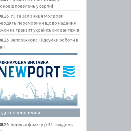
гоновідправлень у серпні
08.26.
УЗ та Залізниця Молдови
оводять перемовини щодо надання
жки на транзит українських вантажів
08.26.
Запоріжкокс. Підсумки роботи в
пні
одні перевезення
08.26.
Індекси фрахту // 31 тиждень