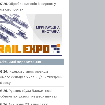
07.26.
Обробка вагонів із зерном у
рських портах
алізничні перевезення
08.26.
Індекси ставок оренди
омого складу в Україні // 32 тиждень
6 року
08.26.
Рудник «Суха Балка»: нові
обничі потужністі на двох шахтах
08.26.
Аукціони УЗ із продажу