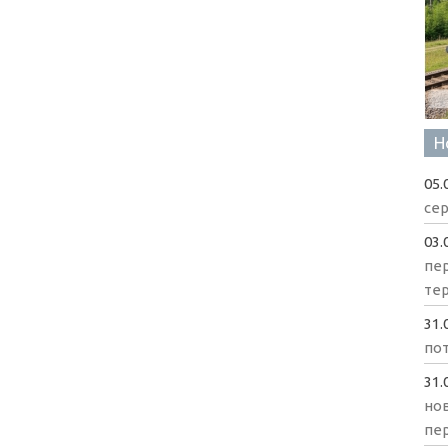
Н
05.
сер
03.
пе
те
31.
пот
31.
нов
пе