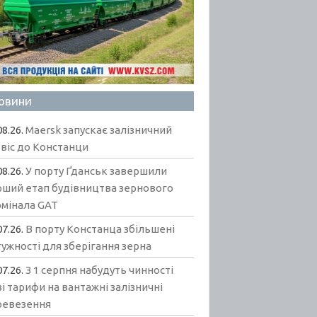
овини
08.26.
Maersk запускає залізничний
віс до Констанци
08.26.
У порту Ґданськ завершили
рший етап будівництва зернового
рмінала GAT
07.26.
В порту Констанца збільшені
ужності для зберігання зерна
07.26.
З 1 серпня набудуть чинності
і тарифи на вантажні залізничні
ревезення