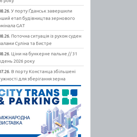
6 року
08.26.
У порту Ґданськ завершили
рший етап будівництва зернового
рмінала GAT
08.26.
Поточна ситуація із рухом суден
алами Суліна та Бистре
08.26.
Ціни на бункерне пальне // 31
ждень 2026 року
07.26.
В порту Констанца збільшені
ужності для зберігання зерна