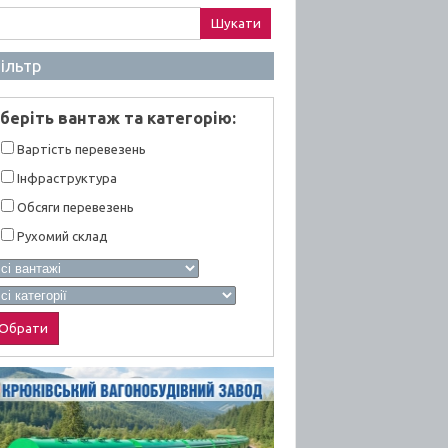
ук:
ільтр
берiть вантаж та категорiю:
Вартiсть перевезень
Інфраструктура
Обсяги перевезень
Рухомий склад