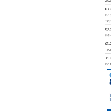
202
03.
пе
те
03.
кан
03.
ти
31.
пот