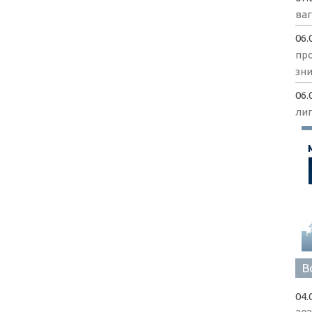
ва
06.
пр
зни
06.
ли
В
04.