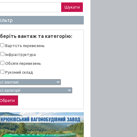
ук:
ільтр
берiть вантаж та категорiю:
Вартiсть перевезень
Інфраструктура
Обсяги перевезень
Рухомий склад