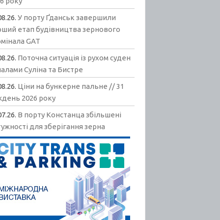
6 року
08.26.
У порту Ґданськ завершили
рший етап будівництва зернового
рмінала GAT
08.26.
Поточна ситуація із рухом суден
алами Суліна та Бистре
08.26.
Ціни на бункерне пальне // 31
ждень 2026 року
07.26.
В порту Констанца збільшені
ужності для зберігання зерна