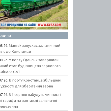
овини
08.26.
Maersk запускає залізничний
віс до Констанци
08.26.
У порту Ґданськ завершили
рший етап будівництва зернового
рмінала GAT
07.26.
В порту Констанца збільшені
ужності для зберігання зерна
07.26.
З 1 серпня набудуть чинності
і тарифи на вантажні залізничні
ревезення