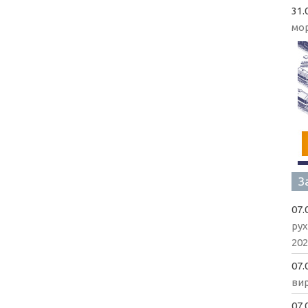
31.
мо
З
07.
рух
202
07.
вир
07.