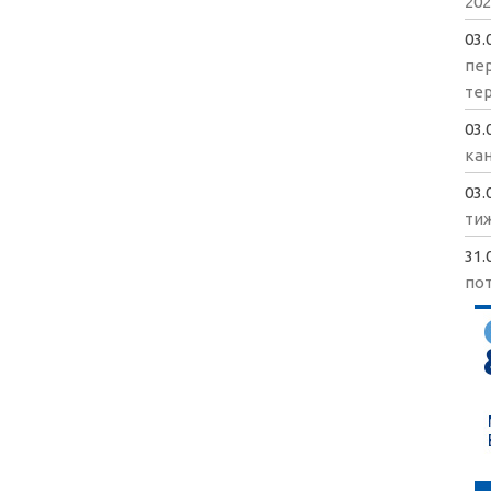
202
03.
пе
те
03.
кан
03.
ти
31.
пот