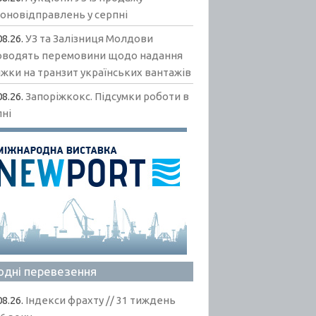
гоновідправлень у серпні
08.26.
УЗ та Залізниця Молдови
оводять перемовини щодо надання
жки на транзит українських вантажів
08.26.
Запоріжкокс. Підсумки роботи в
пні
одні перевезення
08.26.
Індекси фрахту // 31 тиждень