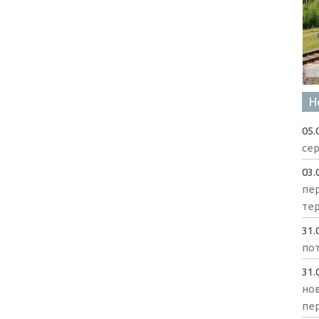
Н
05.
сер
03.
пе
те
31.
пот
31.
нов
пе