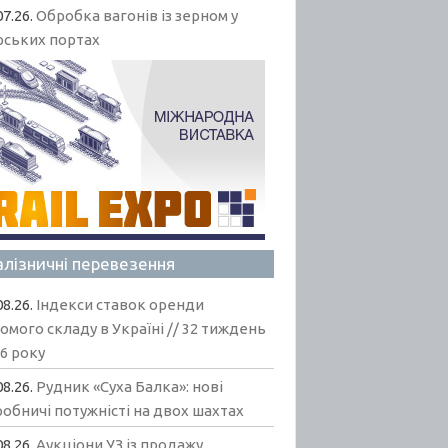
07.26.
Обробка вагонів із зерном у
рських портах
алізничні перевезення
08.26.
Індекси ставок оренди
омого складу в Україні // 32 тиждень
6 року
08.26.
Рудник «Суха Балка»: нові
обничі потужністі на двох шахтах
08.26.
Аукціони УЗ із продажу