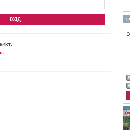
Пош
Ф
О
 вмісту
вно