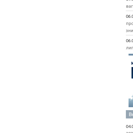
ва
06.
пр
зни
06.
ли
В
04.