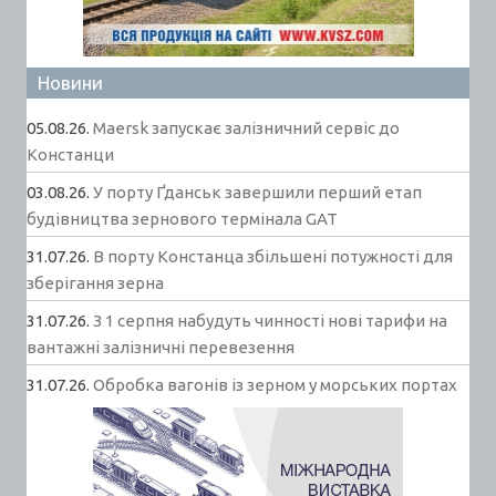
Новини
05.08.26.
Maersk запускає залізничний сервіс до
Констанци
03.08.26.
У порту Ґданськ завершили перший етап
будівництва зернового термінала GAT
31.07.26.
В порту Констанца збільшені потужності для
зберігання зерна
31.07.26.
З 1 серпня набудуть чинності нові тарифи на
вантажні залізничні перевезення
31.07.26.
Обробка вагонів із зерном у морських портах