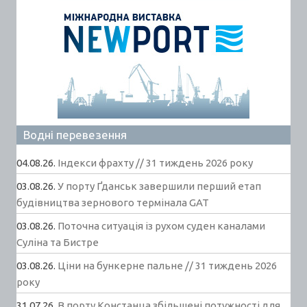
Водні перевезення
04.08.26.
Індекси фрахту // 31 тиждень 2026 року
03.08.26.
У порту Ґданськ завершили перший етап
будівництва зернового термінала GAT
03.08.26.
Поточна ситуація із рухом суден каналами
Суліна та Бистре
03.08.26.
Ціни на бункерне пальне // 31 тиждень 2026
року
31.07.26.
В порту Констанца збільшені потужності для