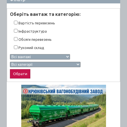
Оберiть вантаж та категорiю:
Вартiсть перевезень
Інфраструктура
Обсяги перевезень
Рухомий склад