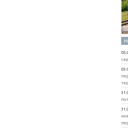
Н
05.
сер
03.
пе
те
31.
пот
31.
нов
пе