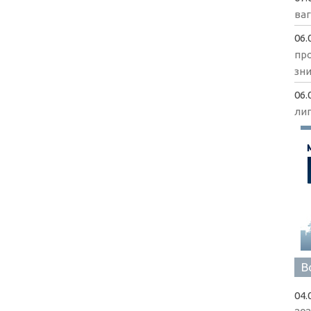
ва
06.
пр
зни
06.
ли
В
04.