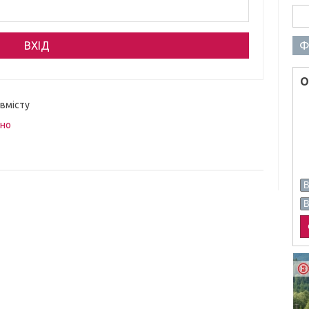
Пош
Ф
О
 вмісту
вно