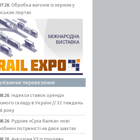
07.26.
Обробка вагонів із зерном у
рських портах
алізничні перевезення
08.26.
Індекси ставок оренди
омого складу в Україні // 32 тиждень
6 року
08.26.
Рудник «Суха Балка»: нові
обничі потужністі на двох шахтах
08.26.
Аукціони УЗ із продажу