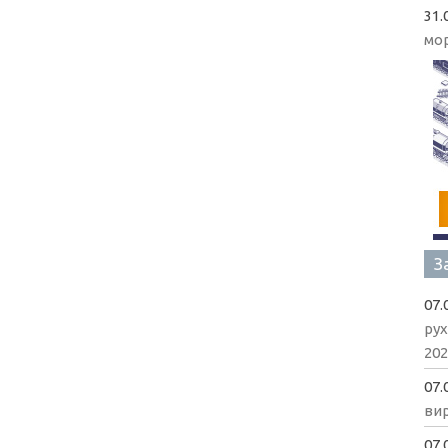
31.
мо
З
07.
рух
202
07.
вир
07.