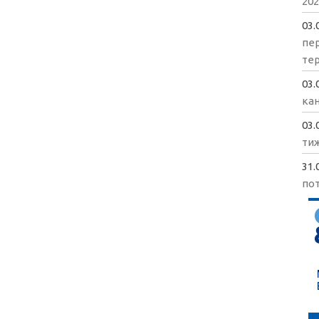
202
03.
пе
те
03.
кан
03.
ти
31.
пот