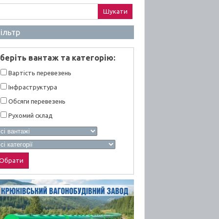
ук:
ільтр
берiть вантаж та категорiю:
Вартiсть перевезень
Інфраструктура
Обсяги перевезень
Рухомий склад