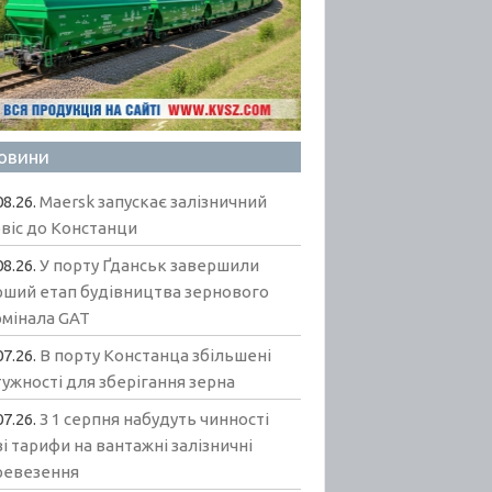
овини
08.26.
Maersk запускає залізничний
віс до Констанци
08.26.
У порту Ґданськ завершили
рший етап будівництва зернового
рмінала GAT
07.26.
В порту Констанца збільшені
ужності для зберігання зерна
07.26.
З 1 серпня набудуть чинності
і тарифи на вантажні залізничні
ревезення