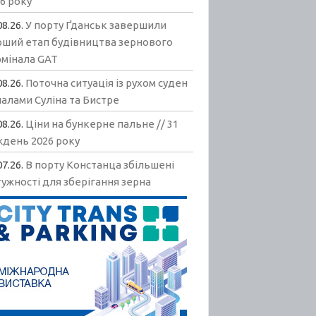
6 року
08.26.
У порту Ґданськ завершили
рший етап будівництва зернового
рмінала GAT
08.26.
Поточна ситуація із рухом суден
алами Суліна та Бистре
08.26.
Ціни на бункерне пальне // 31
ждень 2026 року
07.26.
В порту Констанца збільшені
ужності для зберігання зерна