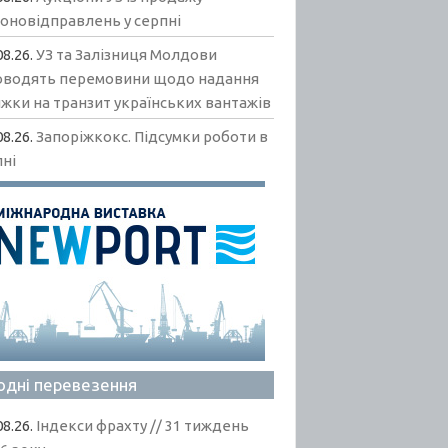
гоновідправлень у серпні
08.26.
УЗ та Залізниця Молдови
оводять перемовини щодо надання
жки на транзит українських вантажів
08.26.
Запоріжкокс. Підсумки роботи в
пні
одні перевезення
08.26.
Індекси фрахту // 31 тиждень