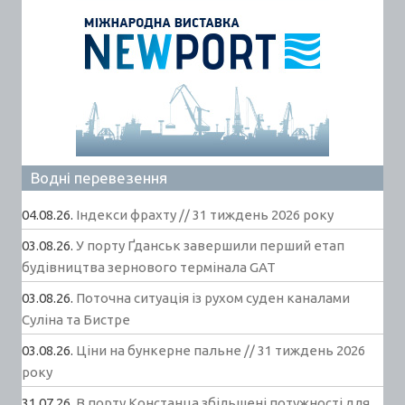
Водні перевезення
04.08.26.
Індекси фрахту // 31 тиждень 2026 року
03.08.26.
У порту Ґданськ завершили перший етап
будівництва зернового термінала GAT
03.08.26.
Поточна ситуація із рухом суден каналами
Суліна та Бистре
03.08.26.
Ціни на бункерне пальне // 31 тиждень 2026
року
31.07.26.
В порту Констанца збільшені потужності для