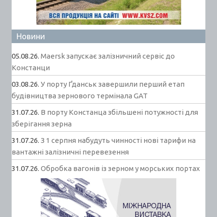
Новини
05.08.26.
Maersk запускає залізничний сервіс до
Констанци
03.08.26.
У порту Ґданськ завершили перший етап
будівництва зернового термінала GAT
31.07.26.
В порту Констанца збільшені потужності для
зберігання зерна
31.07.26.
З 1 серпня набудуть чинності нові тарифи на
вантажні залізничні перевезення
31.07.26.
Обробка вагонів із зерном у морських портах