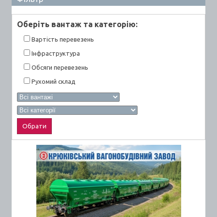
Оберiть вантаж та категорiю:
Вартiсть перевезень
Інфраструктура
Обсяги перевезень
Рухомий склад