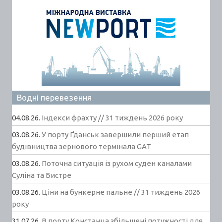
Водні перевезення
04.08.26.
Індекси фрахту // 31 тиждень 2026 року
03.08.26.
У порту Ґданськ завершили перший етап
будівництва зернового термінала GAT
03.08.26.
Поточна ситуація із рухом суден каналами
Суліна та Бистре
03.08.26.
Ціни на бункерне пальне // 31 тиждень 2026
року
31.07.26.
В порту Констанца збільшені потужності для