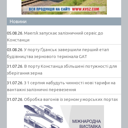
Новини
05.08.26.
Maersk запускає залізничний сервіс до
Констанци
03.08.26.
У порту Ґданськ завершили перший етап
будівництва зернового термінала GAT
31.07.26.
В порту Констанца збільшені потужності для
зберігання зерна
31.07.26.
З 1 серпня набудуть чинності нові тарифи на
вантажні залізничні перевезення
31.07.26.
Обробка вагонів із зерном у морських портах