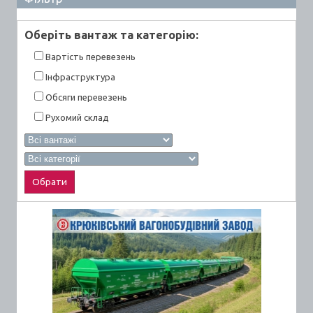
Оберiть вантаж та категорiю:
Вартiсть перевезень
Інфраструктура
Обсяги перевезень
Рухомий склад