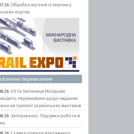
07.26.
Обробка вагонів із зерном у
рських портах
алізничні перевезення
08.26.
УЗ та Залізниця Молдови
оводять перемовини щодо надання
жки на транзит українських вантажів
08.26.
Запоріжкокс. Підсумки роботи в
пні
08.26.
Ставки оренди вантажного