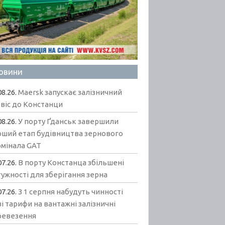
овини
08.26.
Maersk запускає залізничний
віс до Констанци
08.26.
У порту Ґданськ завершили
рший етап будівництва зернового
рмінала GAT
07.26.
В порту Констанца збільшені
ужності для зберігання зерна
07.26.
З 1 серпня набудуть чинності
і тарифи на вантажні залізничні
ревезення