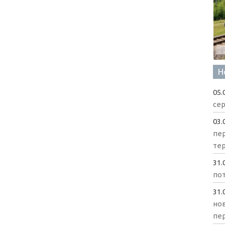
Н
05.
сер
03.
пе
те
31.
пот
31.
нов
пе