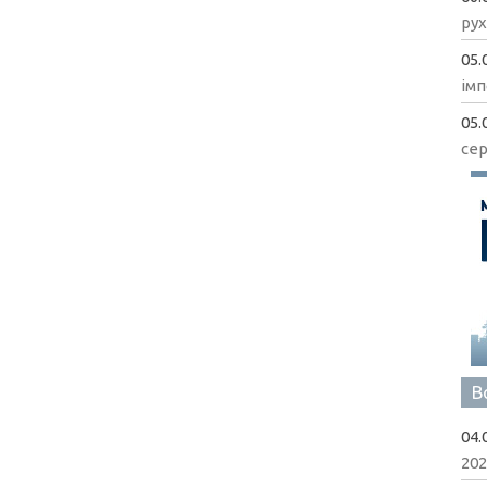
рух
05.
імп
05.
сер
В
04.
202