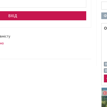
Пош
Ф
О
 вмісту
вно