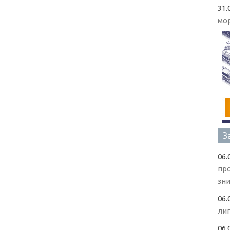
31.
мо
З
06.
пр
зни
06.
ли
06.