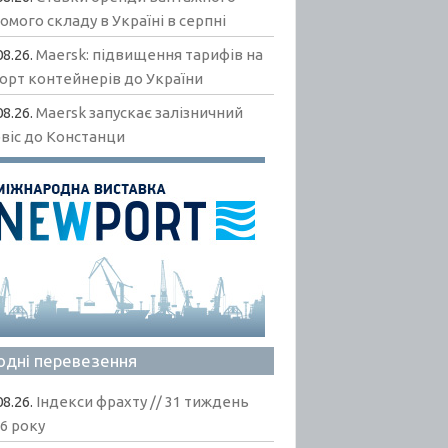
омого складу в Україні в серпні
08.26.
Maersk: підвищення тарифів на
орт контейнерів до України
08.26.
Maersk запускає залізничний
віс до Констанци
одні перевезення
08.26.
Індекси фрахту // 31 тиждень
6 року