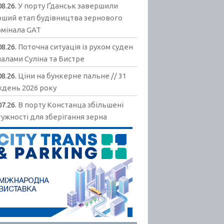
08.26.
У порту Ґданськ завершили
рший етап будівництва зернового
рмінала GAT
08.26.
Поточна ситуація із рухом суден
алами Суліна та Бистре
08.26.
Ціни на бункерне пальне // 31
ждень 2026 року
07.26.
В порту Констанца збільшені
ужності для зберігання зерна