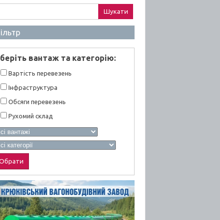
ук:
ільтр
берiть вантаж та категорiю:
Вартiсть перевезень
Інфраструктура
Обсяги перевезень
Рухомий склад