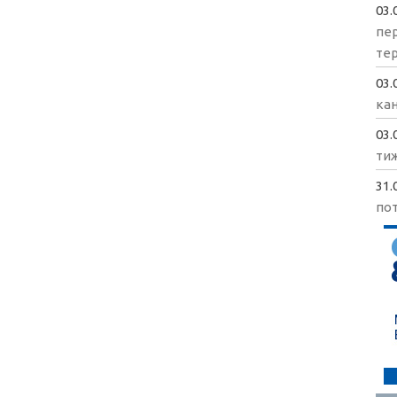
03.
пе
те
03.
кан
03.
ти
31.
пот