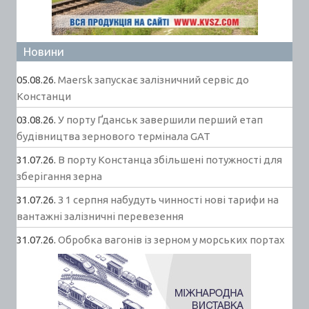
Новини
05.08.26.
Maersk запускає залізничний сервіс до
Констанци
03.08.26.
У порту Ґданськ завершили перший етап
будівництва зернового термінала GAT
31.07.26.
В порту Констанца збільшені потужності для
зберігання зерна
31.07.26.
З 1 серпня набудуть чинності нові тарифи на
вантажні залізничні перевезення
31.07.26.
Обробка вагонів із зерном у морських портах