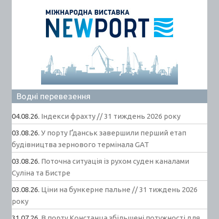
Водні перевезення
04.08.26.
Індекси фрахту // 31 тиждень 2026 року
03.08.26.
У порту Ґданськ завершили перший етап
будівництва зернового термінала GAT
03.08.26.
Поточна ситуація із рухом суден каналами
Суліна та Бистре
03.08.26.
Ціни на бункерне пальне // 31 тиждень 2026
року
31.07.26.
В порту Констанца збільшені потужності для