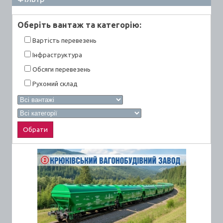
Оберiть вантаж та категорiю:
Вартiсть перевезень
Інфраструктура
Обсяги перевезень
Рухомий склад