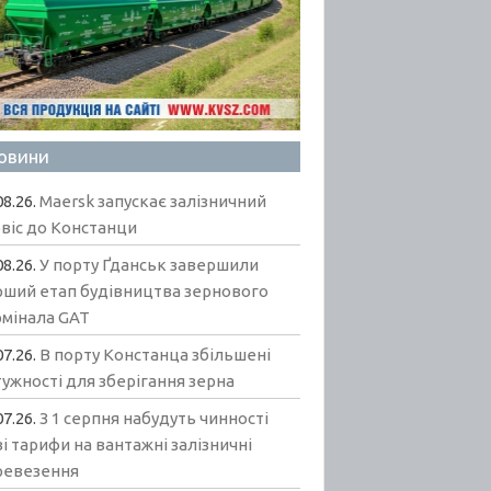
овини
08.26.
Maersk запускає залізничний
віс до Констанци
08.26.
У порту Ґданськ завершили
рший етап будівництва зернового
рмінала GAT
07.26.
В порту Констанца збільшені
ужності для зберігання зерна
07.26.
З 1 серпня набудуть чинності
і тарифи на вантажні залізничні
ревезення