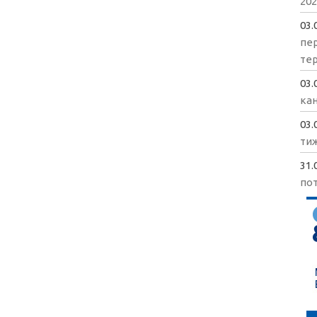
202
03.
пе
те
03.
кан
03.
ти
31.
пот