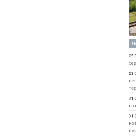
Н
05.
сер
03.
пе
те
31.
пот
31.
нов
пе