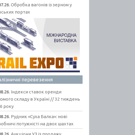
07.26.
Обробка вагонів із зерном у
рських портах
алізничні перевезення
08.26.
Індекси ставок оренди
омого складу в Україні // 32 тиждень
6 року
08.26.
Рудник «Суха Балка»: нові
обничі потужністі на двох шахтах
08.26.
Аукціони УЗ із продажу