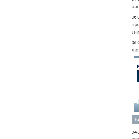
ва
06.
пр
зни
06.
ли
В
04.