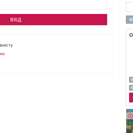
Пош
Ф
О
 вмісту
вно