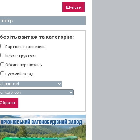
ук:
ільтр
берiть вантаж та категорiю:
Вартiсть перевезень
Інфраструктура
Обсяги перевезень
Рухомий склад