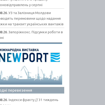
гоновідправлень у серпні
08.26.
УЗ та Залізниця Молдови
оводять перемовини щодо надання
жки на транзит українських вантажів
08.26.
Запоріжкокс. Підсумки роботи в
пні
одні перевезення
08.26.
Індекси фрахту // 31 тиждень