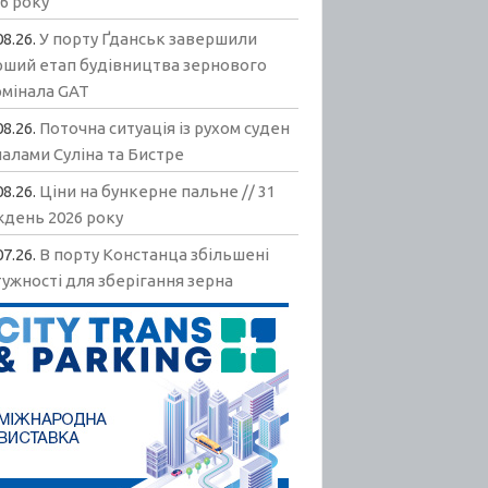
6 року
08.26.
У порту Ґданськ завершили
рший етап будівництва зернового
рмінала GAT
08.26.
Поточна ситуація із рухом суден
алами Суліна та Бистре
08.26.
Ціни на бункерне пальне // 31
ждень 2026 року
07.26.
В порту Констанца збільшені
ужності для зберігання зерна