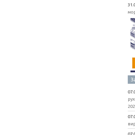
31.
мо
З
07.
рух
202
07.
вир
07.