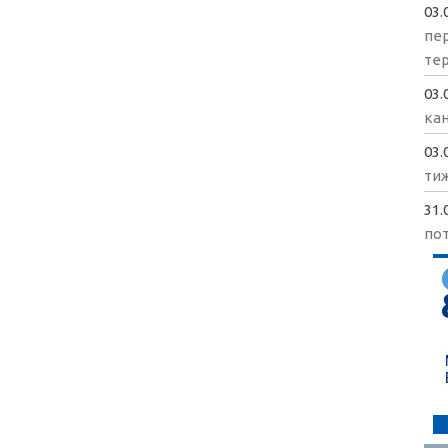
03.
пе
те
03.
кан
03.
ти
31.
пот