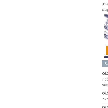
31.
мо
З
06.
пр
зни
06.
ли
06.