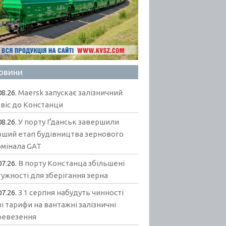
овини
08.26.
Maersk запускає залізничний
віс до Констанци
08.26.
У порту Ґданськ завершили
рший етап будівництва зернового
рмінала GAT
07.26.
В порту Констанца збільшені
ужності для зберігання зерна
07.26.
З 1 серпня набудуть чинності
і тарифи на вантажні залізничні
ревезення