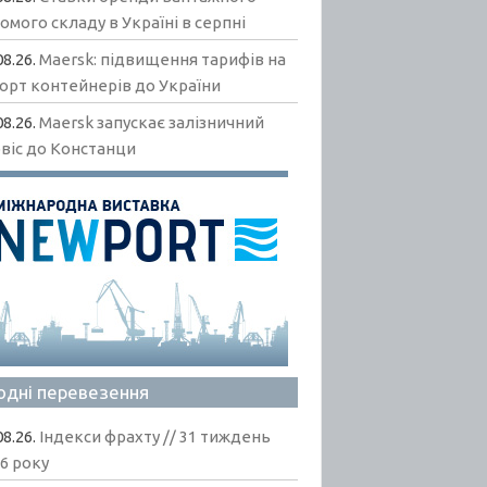
омого складу в Україні в серпні
08.26.
Maersk: підвищення тарифів на
орт контейнерів до України
08.26.
Maersk запускає залізничний
віс до Констанци
одні перевезення
08.26.
Індекси фрахту // 31 тиждень
6 року