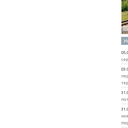
Н
05.
сер
03.
пе
те
31.
пот
31.
нов
пе