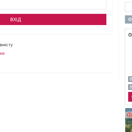
Пош
Ф
О
 вмісту
вно