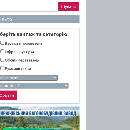
ук:
ільтр
берiть вантаж та категорiю:
Вартiсть перевезень
Інфраструктура
Обсяги перевезень
Рухомий склад