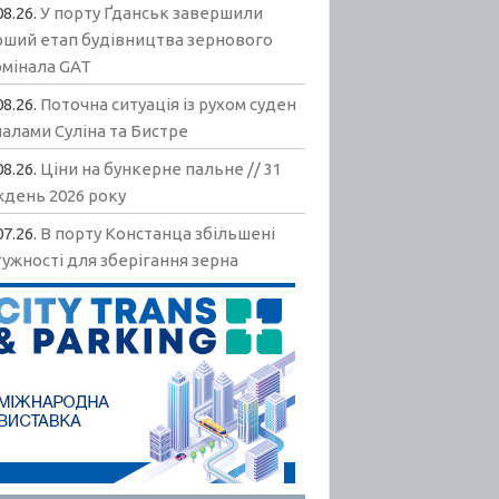
08.26.
У порту Ґданськ завершили
рший етап будівництва зернового
рмінала GAT
08.26.
Поточна ситуація із рухом суден
алами Суліна та Бистре
08.26.
Ціни на бункерне пальне // 31
ждень 2026 року
07.26.
В порту Констанца збільшені
ужності для зберігання зерна