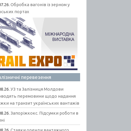
07.26.
Обробка вагонів із зерном у
рських портах
алізничні перевезення
08.26.
УЗ та Залізниця Молдови
оводять перемовини щодо надання
жки на транзит українських вантажів
08.26.
Запоріжкокс. Підсумки роботи в
пні
08.26.
Ставки оренди вантажного