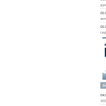
рух
05.
імп
05.
сер
В
04.
202