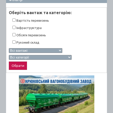
Оберiть вантаж та категорiю:
Вартiсть перевезень
Інфраструктура
Обсяги перевезень
Рухомий склад