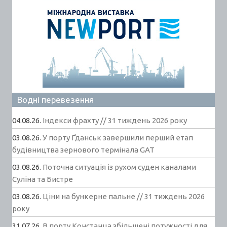
Водні перевезення
04.08.26.
Індекси фрахту // 31 тиждень 2026 року
03.08.26.
У порту Ґданськ завершили перший етап
будівництва зернового термінала GAT
03.08.26.
Поточна ситуація із рухом суден каналами
Суліна та Бистре
03.08.26.
Ціни на бункерне пальне // 31 тиждень 2026
року
31.07.26.
В порту Констанца збільшені потужності для