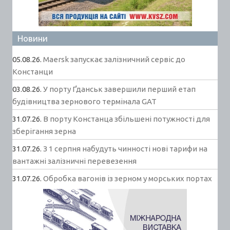
Новини
05.08.26.
Maersk запускає залізничний сервіс до
Констанци
03.08.26.
У порту Ґданськ завершили перший етап
будівництва зернового термінала GAT
31.07.26.
В порту Констанца збільшені потужності для
зберігання зерна
31.07.26.
З 1 серпня набудуть чинності нові тарифи на
вантажні залізничні перевезення
31.07.26.
Обробка вагонів із зерном у морських портах