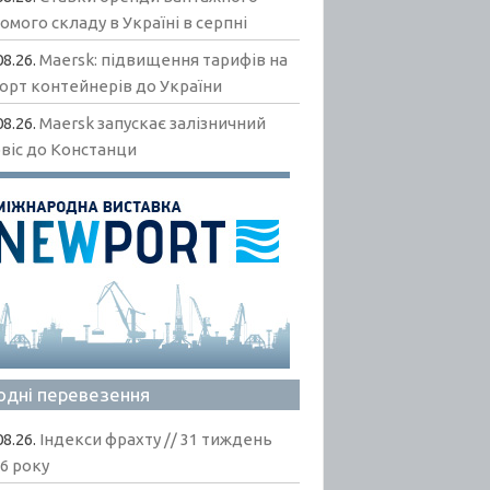
омого складу в Україні в серпні
08.26.
Maersk: підвищення тарифів на
орт контейнерів до України
08.26.
Maersk запускає залізничний
віс до Констанци
одні перевезення
08.26.
Індекси фрахту // 31 тиждень
6 року