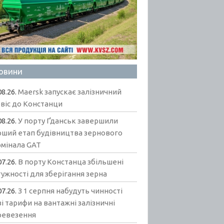
овини
08.26.
Maersk запускає залізничний
віс до Констанци
08.26.
У порту Ґданськ завершили
рший етап будівництва зернового
рмінала GAT
07.26.
В порту Констанца збільшені
ужності для зберігання зерна
07.26.
З 1 серпня набудуть чинності
і тарифи на вантажні залізничні
ревезення