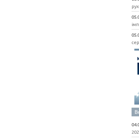
рух
05.
імп
05.
сер
В
04.
202