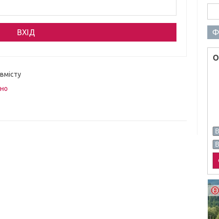
Пош
Ф
О
 вмісту
вно