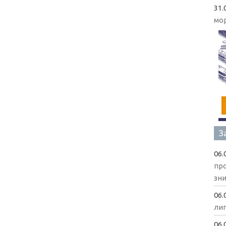
31.
мо
З
06.
пр
зни
06.
ли
06.