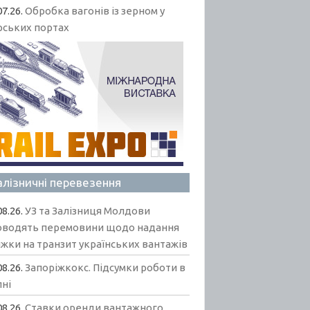
07.26.
Обробка вагонів із зерном у
рських портах
алізничні перевезення
08.26.
УЗ та Залізниця Молдови
оводять перемовини щодо надання
жки на транзит українських вантажів
08.26.
Запоріжкокс. Підсумки роботи в
пні
08.26.
Ставки оренди вантажного