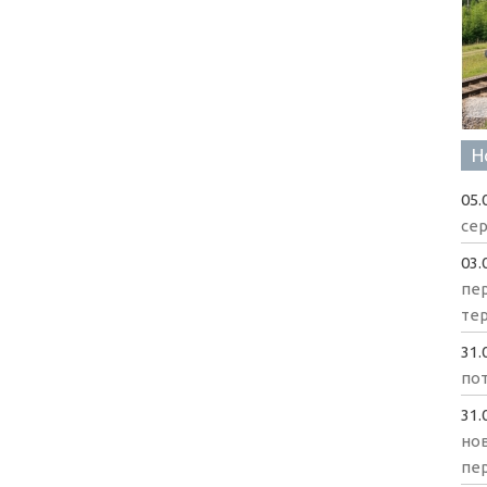
Н
05.
сер
03.
пе
те
31.
пот
31.
нов
пе