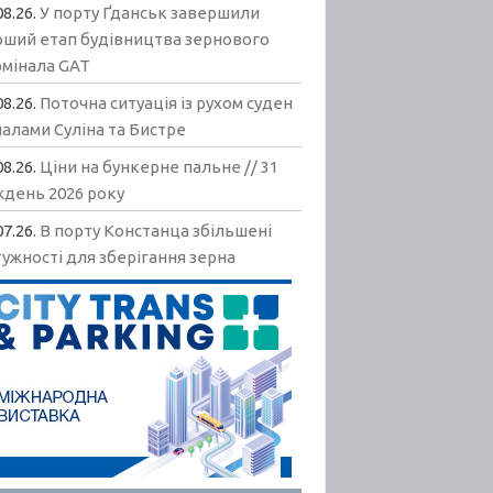
08.26.
У порту Ґданськ завершили
рший етап будівництва зернового
рмінала GAT
08.26.
Поточна ситуація із рухом суден
алами Суліна та Бистре
08.26.
Ціни на бункерне пальне // 31
ждень 2026 року
07.26.
В порту Констанца збільшені
ужності для зберігання зерна