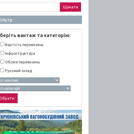
ук:
ільтр
берiть вантаж та категорiю:
Вартiсть перевезень
Інфраструктура
Обсяги перевезень
Рухомий склад