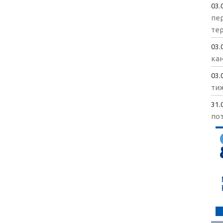
03.
пе
те
03.
кан
03.
ти
31.
пот