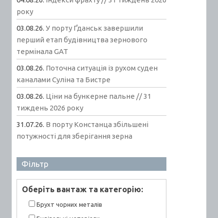
року
03.08.26.
У порту Ґданськ завершили
перший етап будівництва зернового
термінала GAT
03.08.26.
Поточна ситуація із рухом суден
каналами Суліна та Бистре
03.08.26.
Ціни на бункерне пальне // 31
тиждень 2026 року
31.07.26.
В порту Констанца збільшені
потужності для зберігання зерна
Фільтр
Оберiть вантаж та категорiю:
Брухт чорних металів