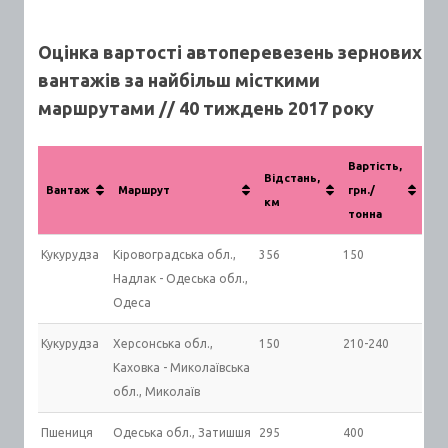
Оцінка вартості автоперевезень зернових
вантажів за найбільш місткими
маршрутами // 40 тиждень 2017 року
Вартість,
Відстань,
Вантаж
Маршрут
грн./
км
тонна
Кукурудза
Кіровоградська обл.,
356
150
Надлак - Одеська обл.,
Одеса
Кукурудза
Херсонська обл.,
150
210-240
Каховка - Миколаївська
обл., Миколаїв
Пшениця
Одеська обл., Затишшя
295
400