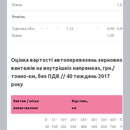
Южне
1,01
Ячмінь
Одеська обл.,
-
-
-
1,22
-
-
-
0,96-
0,96
Южне
1,09
Оцінка вартості автоперевезень зернових
вантажів на внутрішніх напрямках, грн./
тонно-км, без ПДВ // 40 тиждень 2017
року
Вантаж / місце
Відстань,
вивантаження
км
0-
51-
101-
201-
301-
401-
501-
601-
Пона
50
100
200
300
400
500
600
700
700