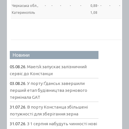
Черкаська обл.,
-
-
-
-
-
0,88-
-
-
-
Катеринопіль
1,08
Новини
05.08.26.
Maersk запускає залізничний
сервіс до Констанци
03.08.26.
У порту Ґданськ завершили
перший етап будівництва зернового
термінала GAT
31.07.26.
В порту Констанца збільшені
потужності для зберігання зерна
31.07.26.
З 1 серпня набудуть чинності нові