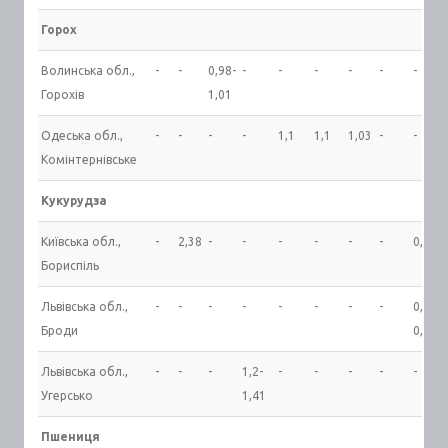
Горох
Волинська обл.,
-
-
0,98-
-
-
-
-
-
-
Горохів
1,01
Одеська обл.,
-
-
-
-
1,1
1,1
1,03
-
-
Комінтернівське
Кукурудза
Київська обл.,
-
2,38
-
-
-
-
-
-
0,71
Бориспіль
Львівська обл.,
-
-
-
-
-
-
-
-
0,78-
Броди
0,84
Львівська обл.,
-
-
-
1,2-
-
-
-
-
-
Угерсько
1,41
Пшениця