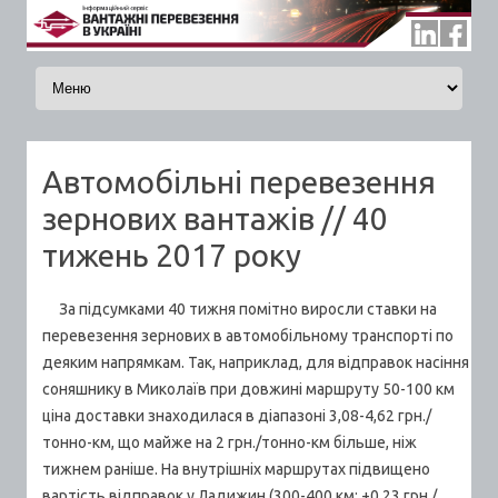
Skip to content
Автомобільні перевезення
зернових вантажів // 40
тижень 2017 року
За підсумками 40 тижня помітно виросли ставки на
перевезення зернових в автомобільному транспорті по
деяким напрямкам. Так, наприклад, для відправок насіння
соняшнику в Миколаїв при довжині маршруту 50-100 км
ціна доставки знаходилася в діапазоні 3,08-4,62 грн./
тонно-км, що майже на 2 грн./тонно-км більше, ніж
тижнем раніше. На внутрішніх маршрутах підвищено
вартість відправок у Ладижин (300-400 км; +0,23 грн./