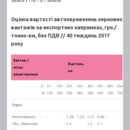
Записи з 1 по 7 із 7 записів
Оцінка вартості автоперевезень зернових
вантажів на експортних напрямках, грн./
тонно-км, без ПДВ // 40 тиждень 2017
року
Вантаж /
Відстань,
місце
км
вивантаження
0-
51-
101-
201-
301-
401-
501-
601-
Понад
50
100
200
300
400
500
600
700
700
Горох
Миколаївська
-
-
-
1,28-
1,24
1,21-
0,49-
-
-
обл., Миколаїв
1,9
1,3
0,7