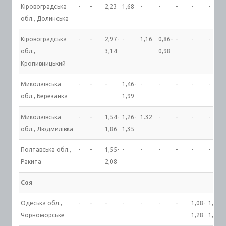
Кіровоградська
-
-
2,23
1,68
-
-
-
-
-
обл., Долинська
Кіровоградська
-
-
2,97-
-
1,16
0,86-
-
-
-
обл.,
3,14
0,98
Кропивницький
Миколаївська
-
-
-
1,46-
-
-
-
-
-
обл., Березанка
1,99
Миколаївська
-
-
1,54-
1,26-
1.32
-
-
-
-
обл., Людмилівка
1,86
1,35
Полтавська обл.,
-
-
1,55-
-
-
-
-
-
-
Ракита
2,08
Соя
Одеська обл.,
-
-
-
-
-
-
-
1,08-
1,05-
Чорноморське
1,28
1,14