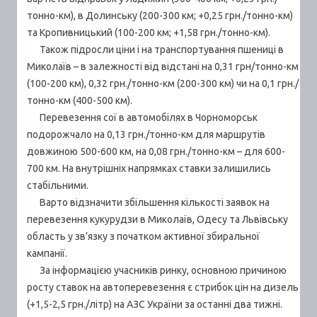
тонно-км), в Долинську (200-300 км; +0,25 грн./тонно-км)
та Кропивницький (100-200 км; +1,58 грн./тонно-км).
Також підросли ціни і на транспортування пшениці в
Миколаїв – в залежності від відстані на 0,31 грн/тонно-км
(100-200 км), 0,32 грн./тонно-км (200-300 км) чи на 0,1 грн./
тонно-км (400-500 км).
Перевезення сої в автомобілях в Чорноморськ
подорожчало на 0,13 грн./тонно-км для маршрутів
довжиною 500-600 км, на 0,08 грн./тонно-км – для 600-
700 км. На внутрішніх напрямках ставки залишились
стабільними.
Варто відзначити збільшення кількості заявок на
перевезення кукурудзи в Миколаїв, Одесу та Львівську
область у зв’язку з початком активної збиральної
кампанії.
За інформацією учасників ринку, основною причиною
росту ставок на автоперевезення є стрибок цін на дизель
(+1,5-2,5 грн./літр) на АЗС України за останні два тижні.