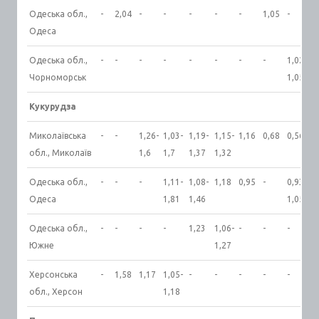
Одеська обл.,
-
2,04
-
-
-
-
-
1,05
-
Одеса
Одеська обл.,
-
-
-
-
-
-
-
-
1,02-
Чорноморськ
1,05
Кукурудза
Миколаївська
-
-
1,26-
1,03-
1,19-
1,15-
1,16
0,68
0,56
обл., Миколаїв
1,6
1,7
1,37
1,32
Одеська обл.,
-
-
-
1,11-
1,08-
1,18
0,95
-
0,93-
Одеса
1,81
1,46
1,05
Одеська обл.,
-
-
-
-
1,23
1,06-
-
-
-
Южне
1,27
Херсонська
-
1,58
1,17
1,05-
-
-
-
-
-
обл., Херсон
1,18