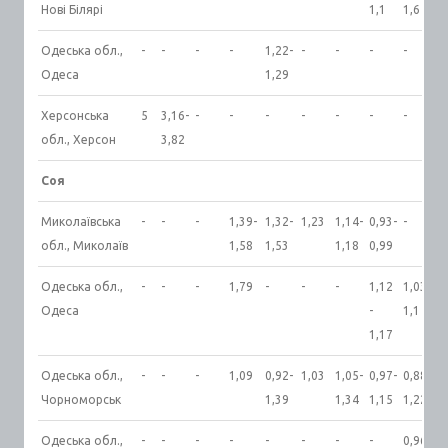
Нові Білярі
1,1
1,6
Одеська обл.,
-
-
-
-
1,22-
-
-
-
-
Одеса
1,29
Херсонська
5
3,16-
-
-
-
-
-
-
-
обл., Херсон
3,82
Соя
Миколаївська
-
-
-
1,39-
1,32-
1,23
1,14-
0,93-
-
обл., Миколаїв
1,58
1,53
1,18
0,99
Одеська обл.,
-
-
-
1,79
-
-
-
1,12
1,03-
Одеса
-
1,1
1,17
Одеська обл.,
-
-
-
1,09
0,92-
1,03
1,05-
0,97-
0,88-
Чорноморськ
1,39
1,34
1,15
1,22
Одеська обл.,
-
-
-
-
-
-
-
-
0,96-