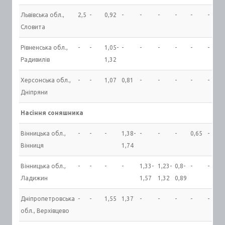
Львівська обл.,
2,5
-
0,92
-
-
-
-
-
-
Словита
Рівненська обл.,
-
-
1,05-
-
-
-
-
-
-
Радивилів
1,32
Херсонська обл.,
-
-
1,07
0,81
-
-
-
-
-
Дніпряни
Насіння соняшника
Вінницька обл.,
-
-
-
1,38-
-
-
-
0,65
-
Вінниця
1,74
Вінницька обл.,
-
-
-
-
1,33-
1,23-
0,8-
-
-
Ладижин
1,57
1,32
0,89
Дніпропетровська
-
-
1,55
1,37
-
-
-
-
-
обл., Верхівцево