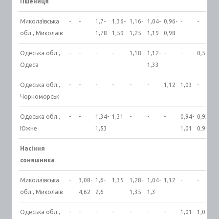
Пшениця
Миколаївська
-
-
1,7-
1,36-
1,16-
1,04-
0,96-
-
-
обл., Миколаїв
1,78
1,59
1,25
1,19
0,98
Одеська обл.,
-
-
-
-
1,18
1,12-
-
-
0,58-1
Одеса
1,33
Одеська обл.,
-
-
-
-
-
-
1,12
1,03
-
Чорноморськ
Одеська обл.,
-
-
1,34-
1,31
-
-
-
0,94-
0,93-
Южне
1,53
1,01
0,96
Насіння
соняшника
Миколаївська
-
3,08-
1,6-
1,35
1,28-
1,04-
1,12
-
-
обл., Миколаїв
4,62
2,6
1,35
1,3
Одеська обл.,
-
-
-
-
-
-
-
1,01-
1,02-