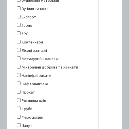
Будівельні матеріали
Вугілля та кокс
Експорт
Зерно
ЗРС
Контейнери
Лісові вантажі
Металургійні вантажі
Мінеральні добрива та хімікати
Напівфабрикати
Нафтовантажі
Прокат
Рослинна олія
Труби
Феросплави
Чавун