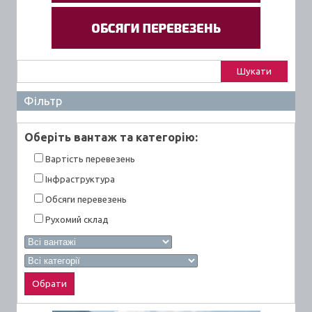
Пошук:
Фільтр
Оберiть вантаж та категорiю:
Вартiсть перевезень
Інфраструктура
Обсяги перевезень
Рухомий склад